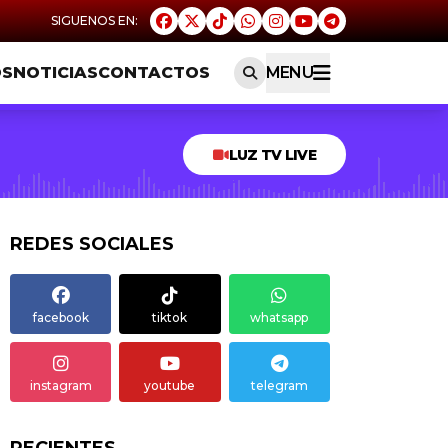
OS
NOTICIAS
CONTACTOS
MENU
LUZ TV LIVE
REDES SOCIALES
facebook
tiktok
whatsapp
instagram
youtube
telegram