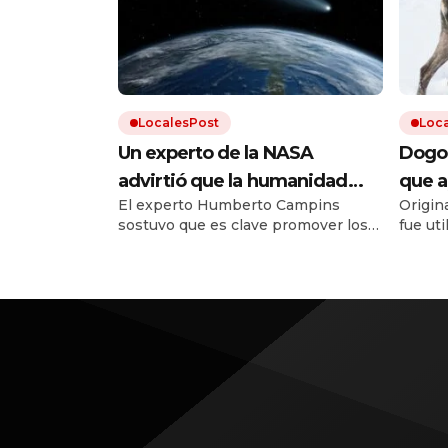
LocalesPost
Loc
Un experto de la NASA
Dogo 
advirtió que la humanidad
que a
El experto Humberto Campins
Origina
debe prepararse para el
que e
sostuvo que es clave promover los
fue ut
impacto de un asteroide:
recup
planes de defensa planetaria para
perro 
«Volverá a ocurrir»
evitar un fenómeno como el que
con otr
extinguió a los dinosaurios.
estánd
estuvo 