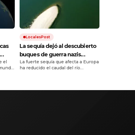
LocalesPost
cas
La sequía dejó al descubierto
buques de guerra nazis
 el
La fuerte sequía que afecta a Europa
ático
hundidos en un río europeo
mundo.
ha reducido el caudal del río
Danubio hasta niveles
inusualmente bajos. Dejó al
 hace
descubierto los restos de decenas
de buques de guerra alemanes
hundidos durante la Segunda Guerra
Mundial.