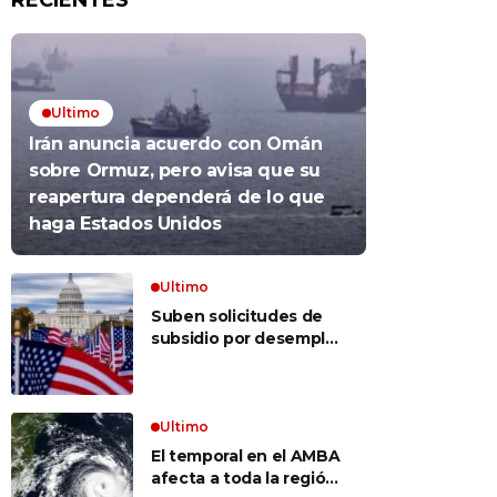
RECIENTES
Ultimo
Irán anuncia acuerdo con Omán
sobre Ormuz, pero avisa que su
reapertura dependerá de lo que
haga Estados Unidos
Ultimo
Suben solicitudes de
subsidio por desempleo
en EEUU, pero despidos
siguen bajos
Ultimo
El temporal en el AMBA
afecta a toda la región: