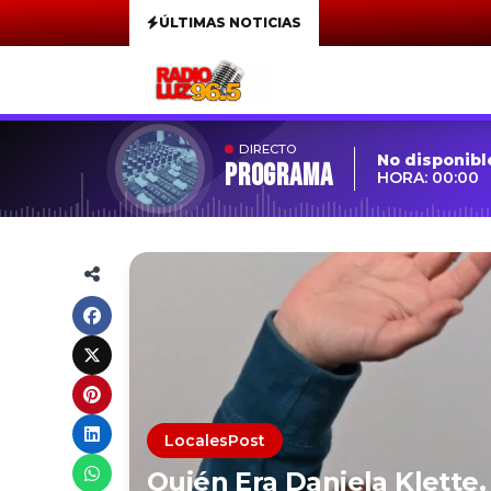
ÚLTIMAS NOTICIAS
DIRECTO
No disponibl
Programa
HORA: 00:00
LocalesPost
Quién Era Daniela Klette