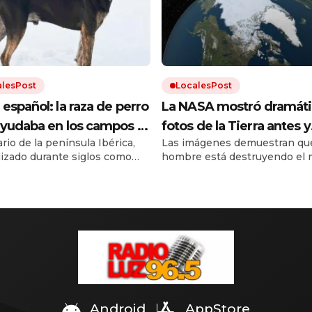
alesPost
LocalesPost
español: la raza de perro
La NASA mostró dramáti
yudaba en los campos y
fotos de la Tierra antes y
rio de la península Ibérica,
Las imágenes demuestran que
stá en proceso de
después del cambio clim
ilizado durante siglos como
hombre está destruyendo el 
eración
de trabajo. Debido a los cruces
El calentamiento global trae
as razas y a la falta de un
inundaciones, incendios y
ar oficial, el dogo español
desmontes. Y la urbanización
al borde la extinción.
el resto.
Android
AppStore