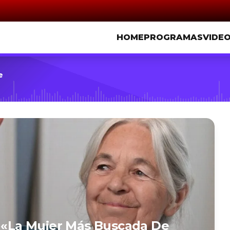
HOME
PROGRAMAS
VIDE
e
, «la Mujer Más Buscada De