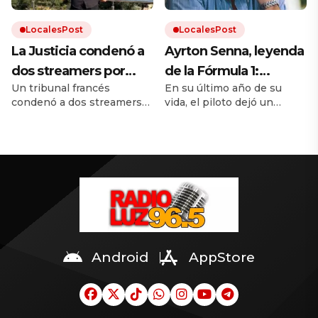
LocalesPost
LocalesPost
La Justicia condenó a
Ayrton Senna, leyenda
dos streamers por
de la Fórmula 1:
Un tribunal francés
En su último año de su
humillar y maltratar a
«Siempre busca
condenó a dos streamers
vida, el piloto dejó un
un influencer hasta su
mucha fuerza, mucha
por maltratar a un
mensaje de motivación
muerte
determinación y haz
influencer hasta su muerte.
para quienes buscaban
Sus agresores ganaban
cumplir sus sueños. A 32
todo con mucho
hasta 6.000 euros al mes
años de su muerte, sus
amor»
con ese contenido.
frases continúan siendo
una fuente de inspiración
para millones de personas.
Android
AppStore