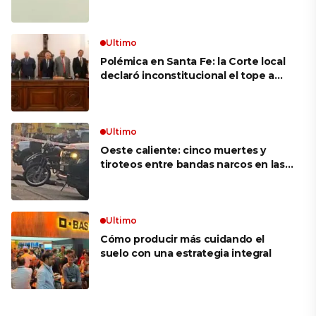
mujer más longeva del mundo en
volar sobre las alas de un avión en
movimiento: «Las palabras ‘no
puedo’ no existen en mi vocabulario»
Ultimo
Polémica en Santa Fe: la Corte local
declaró inconstitucional el tope a
jubilaciones de privilegio y avaló
haberes de $ 18 millones
Ultimo
Oeste caliente: cinco muertes y
tiroteos entre bandas narcos en las
últimas semanas
Ultimo
Cómo producir más cuidando el
suelo con una estrategia integral