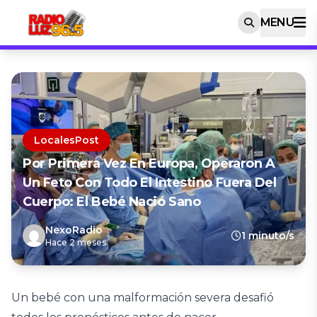
MENU
LocalesPost
Por Primera Vez En Europa, Operaron A
Un Feto Con Todo El Intestino Fuera Del
Cuerpo: El Bebé Nació Sano
NexoRadio
1 minuto/s
Hace 2 meses
Un bebé con una malformación severa desafió