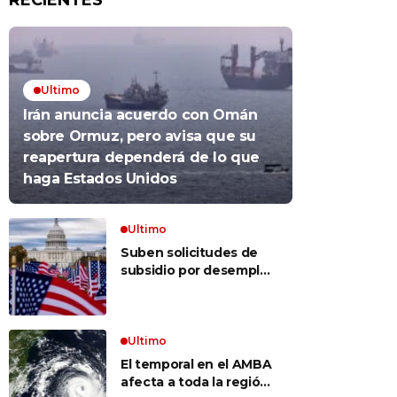
RECIENTES
Ultimo
Irán anuncia acuerdo con Omán
sobre Ormuz, pero avisa que su
reapertura dependerá de lo que
haga Estados Unidos
Ultimo
Suben solicitudes de
subsidio por desempleo
en EEUU, pero despidos
siguen bajos
Ultimo
El temporal en el AMBA
afecta a toda la región: