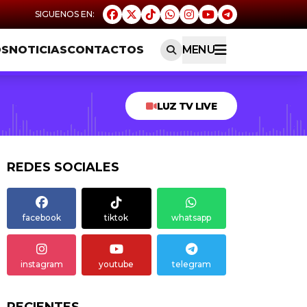
OS
NOTICIAS
CONTACTOS
MENU
LUZ TV LIVE
REDES SOCIALES
facebook
tiktok
whatsapp
instagram
youtube
telegram