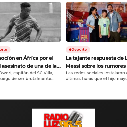
orte
Deporte
ción en África por el
La tajante respuesta de 
l asesinato de una de las
Messi sobre los rumores 
wori, capitán del SC Villa,
Las redes sociales instalaron 
as del fútbol ugandés
salida de su hijo Thiago 
luego de ser brutalmente
últimas horas que el hijo mayo
Inter Miami a La Masía d
o durante un asalto ocurrido
capitán argentino dejaría las
Barcelona
barrio de Kampala.
inferiores de Inter Miami para
incorporarse a La Masía. Ante
debut frente a Atlético San Lu
la Leagues Cup, Leo fue cons
sobre esas versiones durante
llegada al estadio. Su respues
tan breve como […]