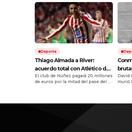
Deporte
Dep
Thiago Almada a River:
Conmo
acuerdo total con Atlético de
bruta
El club de Núñez pagará 20 millones
David O
Madrid y el campeón del
figur
de euros por la mitad del pase del ex
murió 
mundo llega por una cifra
Vélez. Le ganó la pulseada a
atacad
récord
Flamengo y es la transferencia más
en un 
cara en la historia del fútbol
argentino. El equipo de Coudet se
sigue reforzando con una inversión
de 67 millones de dólares solo en
fichajes.