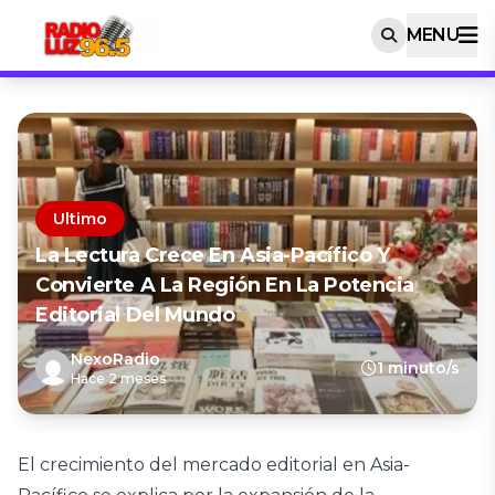
MENU
Ultimo
La Lectura Crece En Asia-Pacífico Y
Convierte A La Región En La Potencia
Editorial Del Mundo
NexoRadio
1 minuto/s
Hace 2 meses
El crecimiento del mercado editorial en Asia-