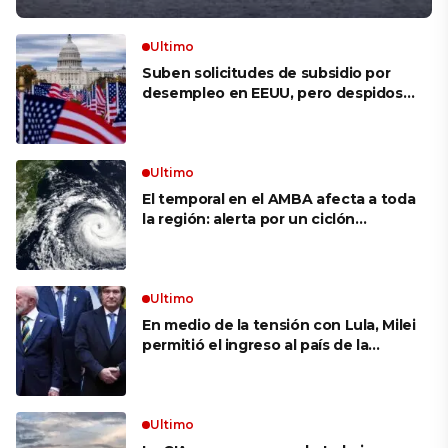
Ultimo
Suben solicitudes de subsidio por
desempleo en EEUU, pero despidos
siguen bajos
Ultimo
El temporal en el AMBA afecta a toda
la región: alerta por un ciclón
extratropical, vientos de 100 km/h y
riesgo de tornado en Brasil
Ultimo
En medio de la tensión con Lula, Milei
permitió el ingreso al país de la
Marina de Brasil para realizar
ejercicios militares conjuntos
Ultimo