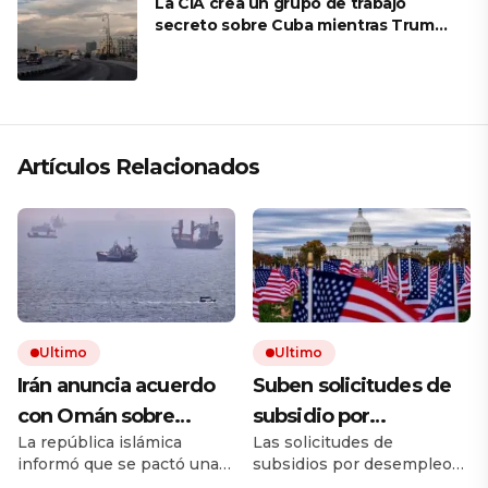
La CIA crea un grupo de trabajo
secreto sobre Cuba mientras Trump
presiona a La Habana
Artículos Relacionados
Ultimo
Ultimo
Irán anuncia acuerdo
Suben solicitudes de
con Omán sobre
subsidio por
La república islámica
Las solicitudes de
Ormuz, pero avisa que
desempleo en EEUU,
informó que se pactó una
subsidios por desempleo
su reapertura
pero despidos siguen
ruta alternativa al
en EE.UU. subieron