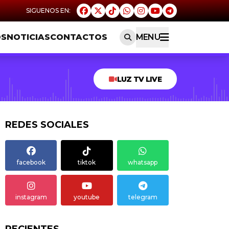
OS
NOTICIAS
CONTACTOS
MENU
LUZ TV LIVE
REDES SOCIALES
facebook
tiktok
whatsapp
instagram
youtube
telegram