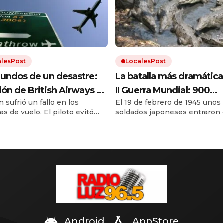
alesPost
LocalesPost
undos de un desastre:
La batalla más dramática
ión de British Airways se
II Guerra Mundial: 900
n sufrió un fallo en los
El 19 de febrero de 1945 unos
o a 1200 metros de
soldados devorados por
s de vuelo. El piloto evitó
soldados japoneses entraron
a sobre Londres
cocodrilos gigantes
agedia.
pantano de Birmania para hui
los aliados. Solo 20 de ellos
sobrevivieron.
Android
AppStore