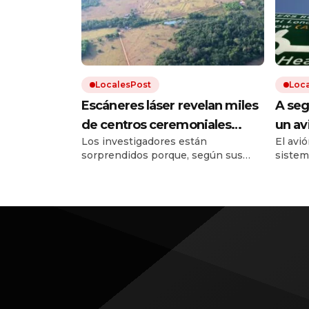
LocalesPost
Loc
Escáneres láser revelan miles
A seg
de centros ceremoniales
un av
Los investigadores están
El avió
construidos por una
detuv
sorprendidos porque, según sus
sistema
misteriosa civilización en la
altur
estimaciones, esta cultura logró una
una tr
selva amazónica hace 2.000
población de entre 1,5 y 3 millones
de personas.
años