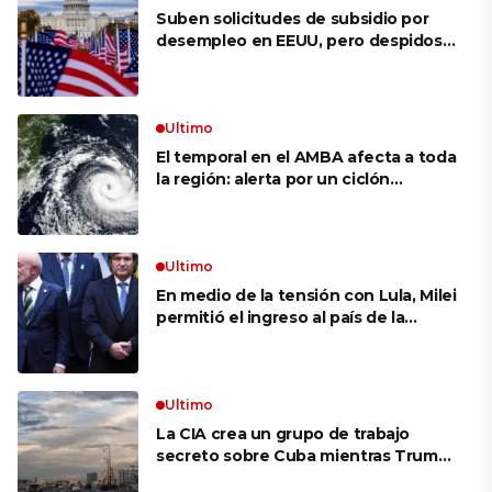
Suben solicitudes de subsidio por
desempleo en EEUU, pero despidos
siguen bajos
Ultimo
El temporal en el AMBA afecta a toda
la región: alerta por un ciclón
extratropical, vientos de 100 km/h y
riesgo de tornado en Brasil
Ultimo
En medio de la tensión con Lula, Milei
permitió el ingreso al país de la
Marina de Brasil para realizar
ejercicios militares conjuntos
Ultimo
La CIA crea un grupo de trabajo
secreto sobre Cuba mientras Trump
presiona a La Habana