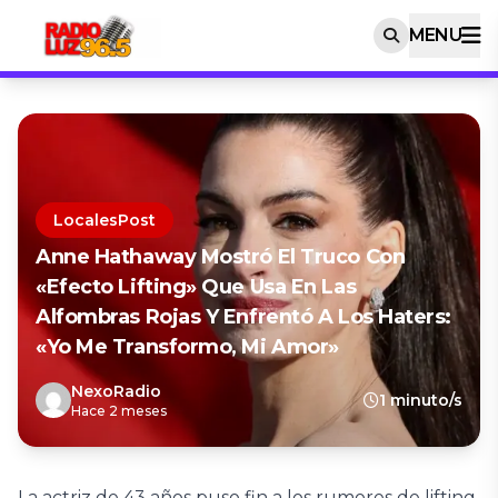
MENU
LocalesPost
Anne Hathaway Mostró El Truco Con
«efecto Lifting» Que Usa En Las
Alfombras Rojas Y Enfrentó A Los Haters:
«Yo Me Transformo, Mi Amor»
NexoRadio
1 minuto/s
Hace 2 meses
La actriz de 43 años puso fin a los rumores de lifting