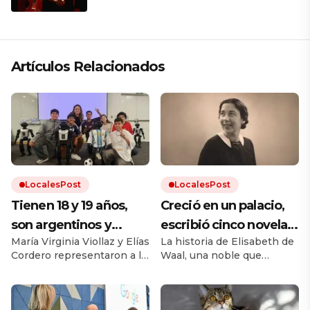
que respeta lo antiguo y mira al
futuro
Artículos Relacionados
LocalesPost
LocalesPost
Tienen 18 y 19 años,
Creció en un palacio,
son argentinos y
escribió cinco novelas
María Virginia Viollaz y Elías
La historia de Elisabeth de
obtuvieron un
y murió sin publicar
Cordero representaron a la
Waal, una noble que
reconocimiento en el
ninguna: décadas
Argentina por primera vez
desafió el cánon de su
Mundial de Robótica
después, su nieto hizo
en la categoría Technical
época. Su nieto Edmund,
Challenge de Fútbol
también escritor, rescató
en Corea del Sur:
que el mundo la leyera