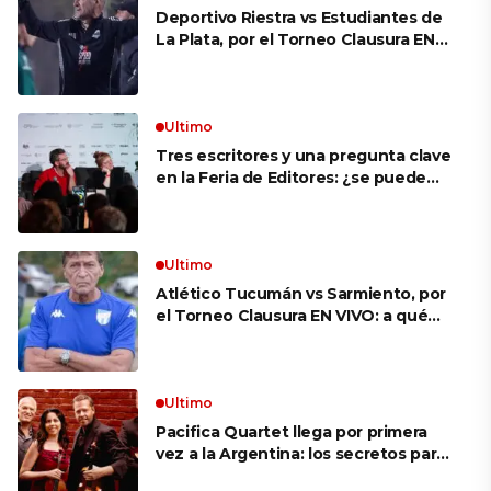
Deportivo Riestra vs Estudiantes de
La Plata, por el Torneo Clausura EN
VIVO: a qué hora juegan,
formaciones y cómo ver el partido
Ultimo
Tres escritores y una pregunta clave
en la Feria de Editores: ¿se puede
aprender a escuchar?
Ultimo
Atlético Tucumán vs Sarmiento, por
el Torneo Clausura EN VIVO: a qué
hora juegan, formaciones y cómo ver
el partido
Ultimo
Pacifica Quartet llega por primera
vez a la Argentina: los secretos para
mantener a un cuarteto de cuerdas