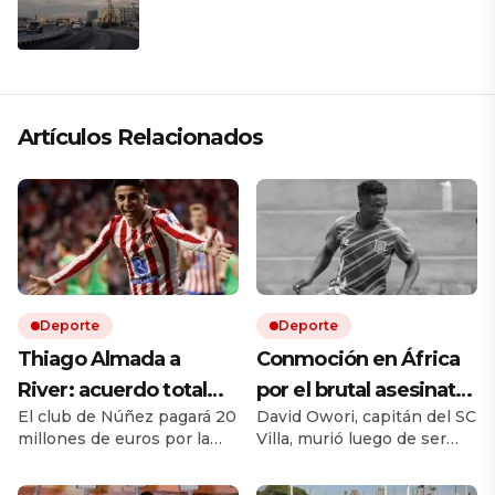
presiona a La Habana
Artículos Relacionados
Deporte
Deporte
Thiago Almada a
Conmoción en África
River: acuerdo total
por el brutal asesinato
El club de Núñez pagará 20
David Owori, capitán del SC
con Atlético de Madrid
de una de las figuras
millones de euros por la
Villa, murió luego de ser
y el campeón del
del fútbol ugandés
mitad del pase del ex Vélez.
brutalmente atacado
mundo llega por una
Le ganó la pulseada a
durante un asalto ocurrido