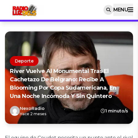
MENU
Deporte
River Vuelve Al Monumental Tras El
Cachetazo De Belgrano: Recibe A
Blooming Por Copa Sudamericana, En
Una Noche Incómoda Y Sin Quintero
NexoRadio
1 minuto/s
Hace 2 meses
El equipo de Coudet necesita un punto ante el rival