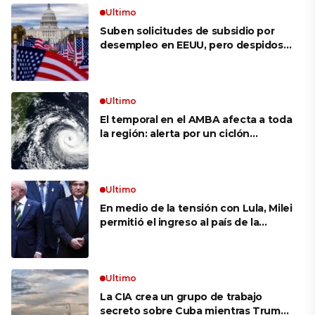
Ultimo
Suben solicitudes de subsidio por
desempleo en EEUU, pero despidos
siguen bajos
Ultimo
El temporal en el AMBA afecta a toda
la región: alerta por un ciclón
extratropical, vientos de 100 km/h y
riesgo de tornado en Brasil
Ultimo
En medio de la tensión con Lula, Milei
permitió el ingreso al país de la
Marina de Brasil para realizar
ejercicios militares conjuntos
Ultimo
La CIA crea un grupo de trabajo
secreto sobre Cuba mientras Trump