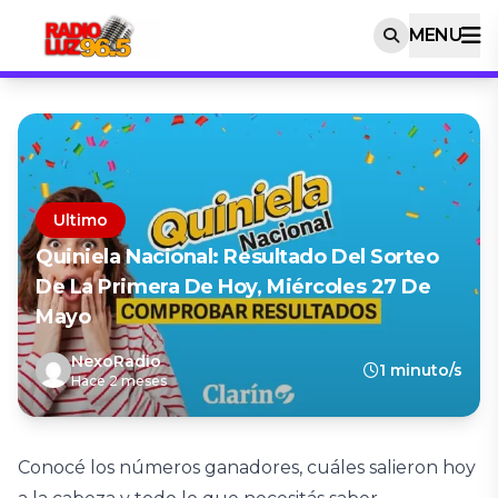
MENU
Ultimo
Quiniela Nacional: Resultado Del Sorteo
De La Primera De Hoy, Miércoles 27 De
Mayo
NexoRadio
1 minuto/s
Hace 2 meses
Conocé los números ganadores, cuáles salieron hoy