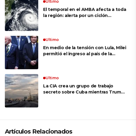
Ultimo
El temporal en el AMBA afecta a toda
la región: alerta por un ciclón
extratropical, vientos de 100 km/h y
riesgo de tornado en Brasil
Ultimo
En medio de la tensión con Lula, Milei
permitió el ingreso al país de la
Marina de Brasil para realizar
ejercicios militares conjuntos
Ultimo
La CIA crea un grupo de trabajo
secreto sobre Cuba mientras Trump
presiona a La Habana
Artículos Relacionados