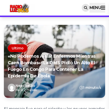
MENU
Ultimo
«No Podemos Aislar Enfermos Mientras
Caen Bombas»: La OMS Pidió Un Alto El
Fuego En Congo Para Contener La
Epidemia De Ébola
NexoRadio
1 minuto/s
Hace 2 meses
El mensaje fue para el ejército y los grupos armados