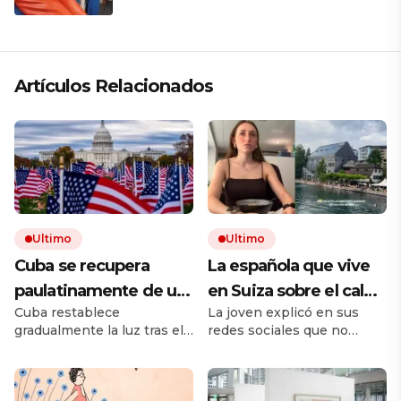
la electricista; soy todo»
Artículos Relacionados
Ultimo
Ultimo
Cuba se recupera
La española que vive
paulatinamente de un
en Suiza sobre el calor
Cuba restablece
La joven explicó en sus
colapso nacional de su
del verano: «El
gradualmente la luz tras el
redes sociales que no
sistema energético
problema es que no es
sexto apagón total del año,
todos los espacios cerrados
como en España, que
afectando a toda la isla por
en la capital sueca cuentan
fallas en su sistema
con sistema de
te metes a cualquier