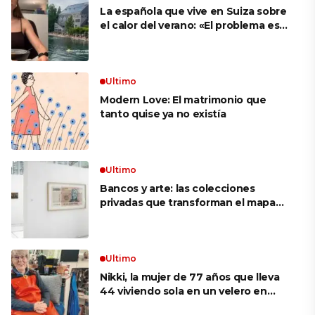
La española que vive en Suiza sobre
el calor del verano: «El problema es
que no es como en España, que te
metes a cualquier sitio y hay aire
acondicionado»
Ultimo
Modern Love: El matrimonio que
tanto quise ya no existía
Ultimo
Bancos y arte: las colecciones
privadas que transforman el mapa
cultural argentino
Ultimo
Nikki, la mujer de 77 años que lleva
44 viviendo sola en un velero en
Alaska: «Soy la capitana, la mecánica,