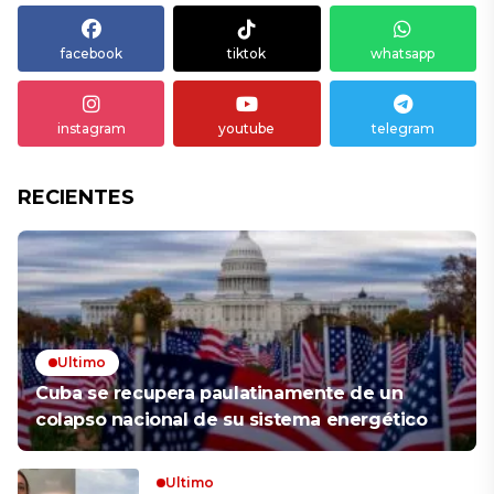
facebook
tiktok
whatsapp
instagram
youtube
telegram
RECIENTES
Ultimo
Cuba se recupera paulatinamente de un
colapso nacional de su sistema energético
Ultimo