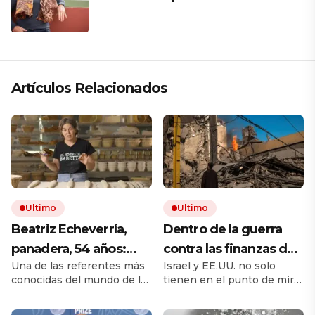
familias son los mismos en todas
partes”
Artículos Relacionados
Ultimo
Ultimo
Beatriz Echeverría,
Dentro de la guerra
panadera, 54 años:
contra las finanzas de
Una de las referentes más
Israel y EE.UU. no solo
«Para conservar el pan
Hezbolá
conocidas del mundo de la
tienen en el punto de mira
fresco hasta cinco días
panadería explica cómo
las armas del grupo
en verano no uses
cuidar las hogazas de
militante libanés. También