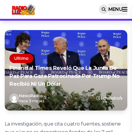
MENU
Ultimo
Financial Times Reveló Que La Junta De
Paz Para Gaza Patrocinada Por Trump No
Recibió Ni Un Dólar
NexoRadio
1 minuto/s
Hace 3 meses
La investigación, que cita cuatro fuentes, sostiene