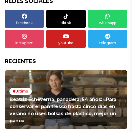
REDES SOCIALES
facebook
tiktok
whatsapp
instagram
youtube
telegram
RECIENTES
Ultimo
Beatriz Echeverría, panadera, 54 años: «Para
conservar el pan fresco hasta cinco días en
verano no uses bolsas de plástico, mejor un
paño»