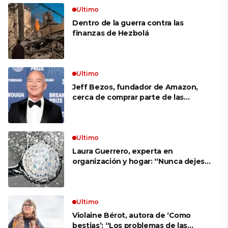
Ultimo
Dentro de la guerra contra las
finanzas de Hezbolá
Ultimo
Jeff Bezos, fundador de Amazon,
cerca de comprar parte de las
acciones de Liverpool
Ultimo
Laura Guerrero, experta en
organización y hogar: “Nunca dejes
la flor de la ducha colgada antes de
salir de viaje”
Ultimo
Violaine Bérot, autora de ‘Como
bestias’: “Los problemas de las