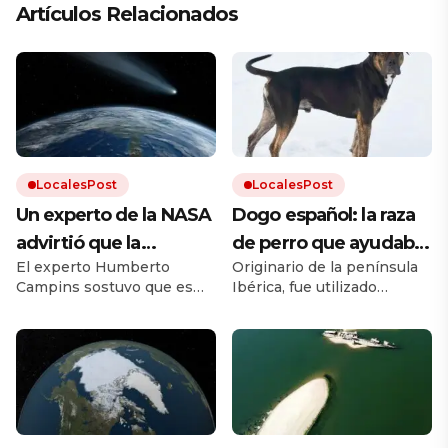
Artículos Relacionados
LocalesPost
LocalesPost
Un experto de la NASA
Dogo español: la raza
advirtió que la
de perro que ayudaba
El experto Humberto
Originario de la península
humanidad debe
en los campos y que
Campins sostuvo que es
Ibérica, fue utilizado
prepararse para el
está en proceso de
clave promover los planes
durante siglos como perro
impacto de un
recuperación
de defensa planetaria para
de trabajo. Debido a los
evitar un fenómeno como
cruces con otras razas y a la
asteroide: «Volverá a
el que extinguió a los
falta de un estándar oficial,
ocurrir»
dinosaurios.
el dogo español estuvo al
borde la extinción.