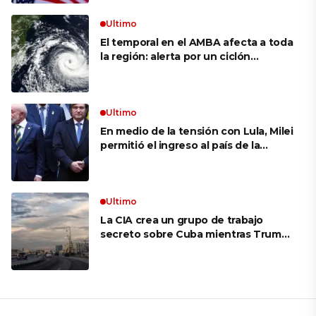
Ultimo
El temporal en el AMBA afecta a toda
la región: alerta por un ciclón
extratropical, vientos de 100 km/h y
riesgo de tornado en Brasil
Ultimo
En medio de la tensión con Lula, Milei
permitió el ingreso al país de la
Marina de Brasil para realizar
ejercicios militares conjuntos
Ultimo
La CIA crea un grupo de trabajo
secreto sobre Cuba mientras Trump
presiona a La Habana