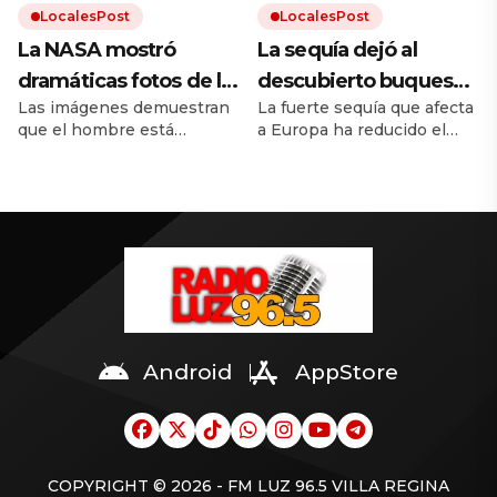
LocalesPost
LocalesPost
La NASA mostró
La sequía dejó al
dramáticas fotos de la
descubierto buques
Las imágenes demuestran
La fuerte sequía que afecta
Tierra antes y después
de guerra nazis
que el hombre está
a Europa ha reducido el
del cambio climático
hundidos en un río
destruyendo el mundo. El
caudal del río Danubio
europeo
calentamiento global trae
hasta niveles inusualmente
inundaciones, incendios y
bajos. Dejó al descubierto
desmontes. Y la
los restos de decenas de
urbanización hace el resto.
buques de guerra alemanes
hundidos durante la
Segunda Guerra Mundial.
Android
AppStore
COPYRIGHT © 2026 - FM LUZ 96.5 VILLA REGINA