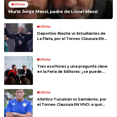
Ultimo
Murió Jorge Messi, padre de Lionel Messi
Ultimo
Deportivo Riestra vs Estudiantes de
La Plata, por el Torneo Clausura EN
VIVO: a qué hora juegan,
formaciones y cómo ver el partido
Ultimo
Tres escritores y una pregunta clave
en la Feria de Editores: ¿se puede
aprender a escuchar?
Ultimo
Atlético Tucumán vs Sarmiento, por
el Torneo Clausura EN VIVO: a qué
hora juegan, formaciones y cómo ver
el partido