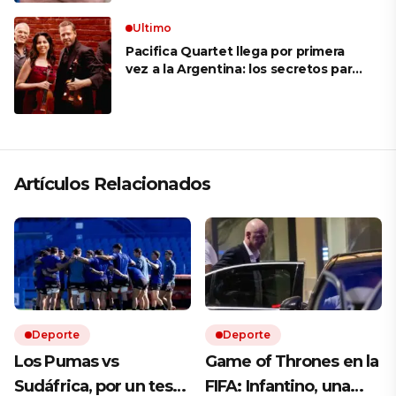
Ultimo
Pacifica Quartet llega por primera
vez a la Argentina: los secretos para
mantener a un cuarteto de cuerdas
que respeta lo antiguo y mira al
futuro
Artículos Relacionados
Deporte
Deporte
Los Pumas vs
Game of Thrones en la
Sudáfrica, por un test
FIFA: Infantino, una