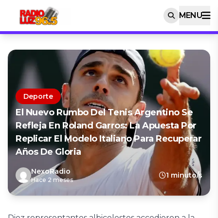
MENU
Deporte
El Nuevo Rumbo Del Tenis Argentino Se
Refleja En Roland Garros: La Apuesta Por
Replicar El Modelo Italiano Para Recuperar
Años De Gloria
NexoRadio
1 minuto/s
Hace 2 meses
Diez representantes albicelestes accedieron a la