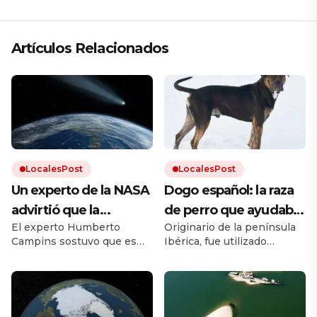
Artículos Relacionados
LocalesPost
LocalesPost
Un experto de la NASA
Dogo español: la raza
advirtió que la
de perro que ayudaba
El experto Humberto
Originario de la península
humanidad debe
en los campos y que
Campins sostuvo que es
Ibérica, fue utilizado
prepararse para el
está en proceso de
clave promover los planes
durante siglos como perro
impacto de un
recuperación
de defensa planetaria para
de trabajo. Debido a los
evitar un fenómeno como
cruces con otras razas y a la
asteroide: «Volverá a
el que extinguió a los
falta de un estándar oficial,
ocurrir»
dinosaurios.
el dogo español estuvo al