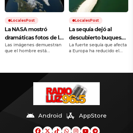
borde la extinción.
LocalesPost
LocalesPost
La NASA mostró
La sequía dejó al
dramáticas fotos de la
descubierto buques
Las imágenes demuestran
La fuerte sequía que afecta
Tierra antes y después
de guerra nazis
que el hombre está
a Europa ha reducido el
del cambio climático
hundidos en un río
destruyendo el mundo. El
caudal del río Danubio
europeo
calentamiento global trae
hasta niveles inusualmente
inundaciones, incendios y
bajos. Dejó al descubierto
desmontes. Y la
los restos de decenas de
urbanización hace el resto.
buques de guerra alemanes
hundidos durante la
Segunda Guerra Mundial.
Android
AppStore