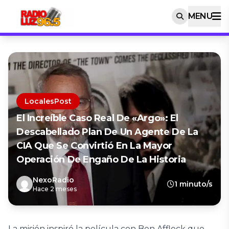
MENU
LocalesPost
El Increíble Caso Real De «Argo»: El
Descabellado Plan De Un Agente De La
CIA Que Se Convirtió En La Mayor
Operación De Engaño De La Historia
NexoRadio
1 minuto/s
Hace 2 meses
La misión inspiró la película con Ben Affleck que