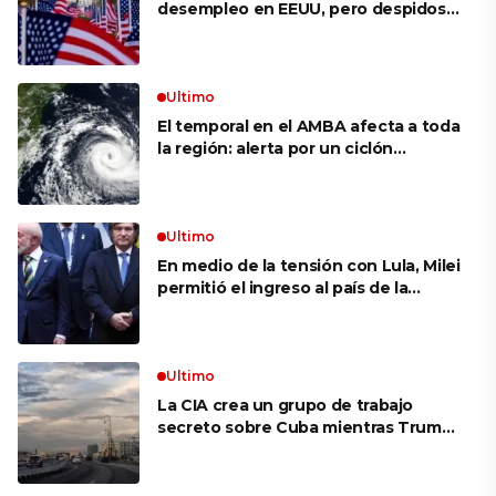
desempleo en EEUU, pero despidos
siguen bajos
Ultimo
El temporal en el AMBA afecta a toda
la región: alerta por un ciclón
extratropical, vientos de 100 km/h y
riesgo de tornado en Brasil
Ultimo
En medio de la tensión con Lula, Milei
permitió el ingreso al país de la
Marina de Brasil para realizar
ejercicios militares conjuntos
Ultimo
La CIA crea un grupo de trabajo
secreto sobre Cuba mientras Trump
presiona a La Habana