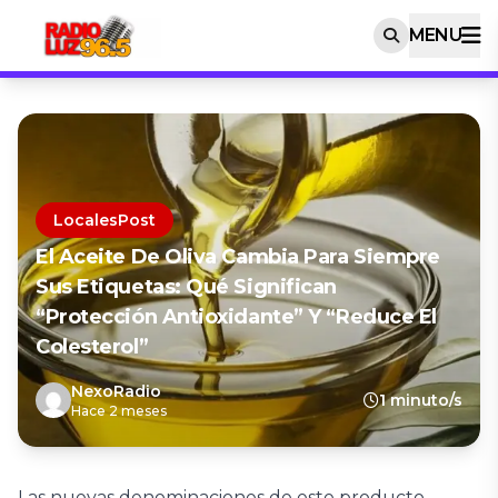
MENU
LocalesPost
El Aceite De Oliva Cambia Para Siempre
Sus Etiquetas: Qué Significan
“protección Antioxidante” Y “reduce El
Colesterol”
NexoRadio
1 minuto/s
Hace 2 meses
Las nuevas denominaciones de este producto