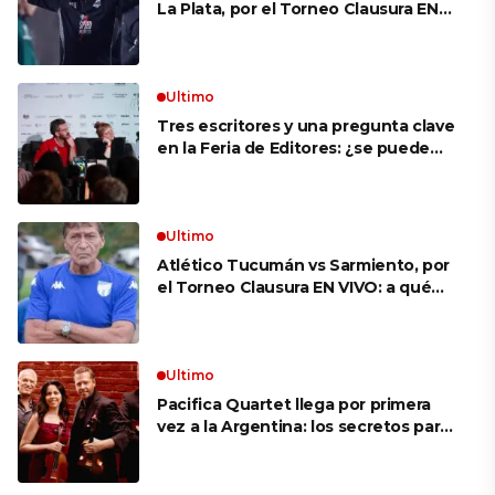
La Plata, por el Torneo Clausura EN
VIVO: a qué hora juegan,
formaciones y cómo ver el partido
Ultimo
Tres escritores y una pregunta clave
en la Feria de Editores: ¿se puede
aprender a escuchar?
Ultimo
Atlético Tucumán vs Sarmiento, por
el Torneo Clausura EN VIVO: a qué
hora juegan, formaciones y cómo ver
el partido
Ultimo
Pacifica Quartet llega por primera
vez a la Argentina: los secretos para
mantener a un cuarteto de cuerdas
que respeta lo antiguo y mira al
futuro