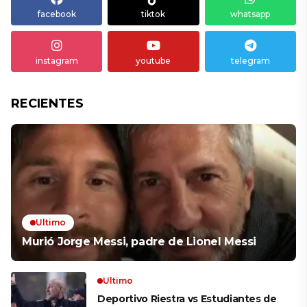
facebook
tiktok
whatsapp
instagram
youtube
telegram
RECIENTES
Ultimo
Murió Jorge Messi, padre de Lionel Messi
Ultimo
Deportivo Riestra vs Estudiantes de