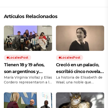
Artículos Relacionados
LocalesPost
LocalesPost
Tienen 18 y 19 años,
Creció en un palacio,
son argentinos y
escribió cinco novelas
María Virginia Viollaz y Elías
La historia de Elisabeth de
obtuvieron un
y murió sin publicar
Cordero representaron a la
Waal, una noble que
reconocimiento en el
ninguna: décadas
Argentina por primera vez
desafió el cánon de su
Mundial de Robótica
después, su nieto hizo
en la categoría Technical
época. Su nieto Edmund,
Challenge de Fútbol
también escritor, rescató
en Corea del Sur:
que el mundo la leyera
Autónomo en la RoboCop
sus manuscritos.
«Fuimos con la
2026. Viajaron a la ciudad