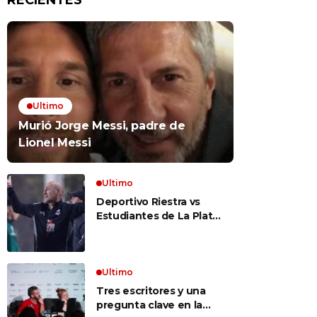
RECIENTES
Ultimo
Murió Jorge Messi, padre de
Lionel Messi
Ultimo
Deportivo Riestra vs
Estudiantes de La Plata,
por el Torneo Clausura
EN VIVO: a qué hora
juegan, formaciones y
cómo ver el partido
Ultimo
Tres escritores y una
pregunta clave en la