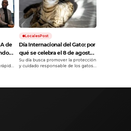
LocalesPost
IA de
Día Internacional del Gato: por
undo
qué se celebra el 8 de agosto
Su día busca promover la protección
a
y cómo hacer feliz a tu felino
 rápido
y cuidado responsable de los gatos.
, y
Una buena alimentación, higiene,
tán de
ne un
estimulación y respeto son
ntes de
fundamentales para garantizar el
bienestar de los gatos.