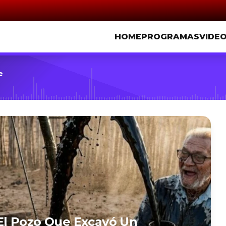
HOME
PROGRAMAS
VIDE
e
l Pozo Que Excavó Un