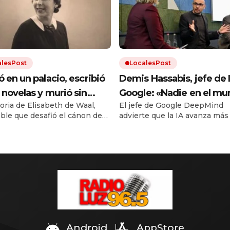
alesPost
LocalesPost
ó en un palacio, escribió
Demis Hassabis, jefe de 
 novelas y murió sin
Google: «Nadie en el m
toria de Elisabeth de Waal,
El jefe de Google DeepMind
car ninguna: décadas
sabe con certeza qué va 
ble que desafió el cánon de
advierte que la IA avanza más
és, su nieto hizo que el
pasar de aquí en adelante
ca. Su nieto Edmund, también
que nuestra capacidad de
 la leyera
hasta los expertos no es
or, rescató sus manuscritos.
entenderla. Su ensayo propo
marco regulatorio concreto a
acuerdo»
que sea demasiado tarde.
Android
AppStore