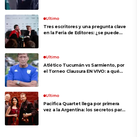
VIVO: a qué hora juegan,
formaciones y cómo ver el partido
Ultimo
Tres escritores y una pregunta clave
en la Feria de Editores: ¿se puede
aprender a escuchar?
Ultimo
Atlético Tucumán vs Sarmiento, por
el Torneo Clausura EN VIVO: a qué
hora juegan, formaciones y cómo ver
el partido
Ultimo
Pacifica Quartet llega por primera
vez a la Argentina: los secretos para
mantener a un cuarteto de cuerdas
que respeta lo antiguo y mira al
futuro