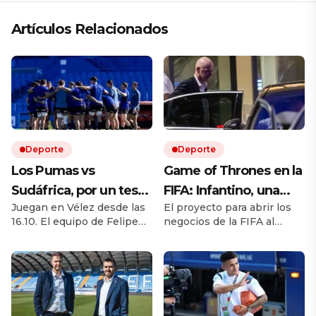
Artículos Relacionados
Deporte
Deporte
Los Pumas vs
Game of Thrones en la
Sudáfrica, por un test
FIFA: Infantino, una
Juegan en Vélez desde las
El proyecto para abrir los
match EN VIVO: a qué
rebelión en marcha y
16.10. El equipo de Felipe
negocios de la FIFA al
hora juegan,
la batalla por el trono
Contepomi cuenta con
capital privado desató una
formaciones y cómo
cuatro debutantes. Por
fuerte disputa interna.
ESPN y Disney +
Europa cuestiona al
ver el partido
presidente, mientras
Sudamérica, África y parte
de Asia cierran filas