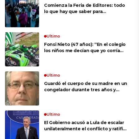
Comienza la Feria de Editores: todo
lo que hay que saber para
aprovechar la visita
Ultimo
Fonsi Nieto (47 años): “En el colegio
los niños me decían que yo corría
porque mi tío ponía el dinero. Tuve
que ganar muchas carreras para que
me respetaran por ser Fonsi”
Ultimo
Guardó el cuerpo de su madre en un
congelador durante tres años y
cobró 100.000 dólares en pagos que
no le correspondían: la insólita
explicación cuando lo detuvieron
Ultimo
El Gobierno acusó a Lula de escalar
unilateralmente el conflicto y ratificó
el apoyo de Milei a Bolsonaro: «La