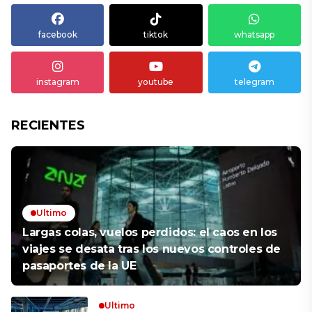
facebook
tiktok
whatsapp
instagram
youtube
telegram
RECIENTES
Ultimo
Largas colas, vuelos perdidos: el caos en los
viajes se desata tras los nuevos controles de
pasaportes de la UE
Ultimo