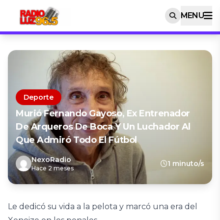
MENU
Deporte
Murió Fernando Gayoso, Ex Entrenador
De Arqueros De Boca Y Un Luchador Al
Que Admiró Todo El Fútbol
NexoRadio
1 minuto/s
Hace 2 meses
Le dedicó su vida a la pelota y marcó una era del