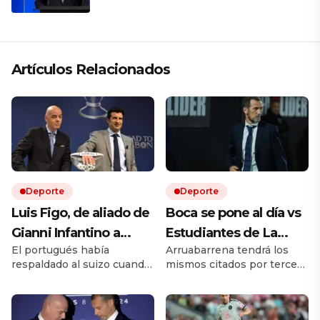
región está cambiando y esperamos
que así también sea en Brasil»
Artículos Relacionados
Deporte
Deporte
Luis Figo, de aliado de
Boca se pone al día vs
Gianni Infantino a
Estudiantes de La
El portugués había
Arruabarrena tendrá los
pedir su renuncia: la
Plata, sin Muslera, y
respaldado al suizo cuando
mismos citados por tercer
durísima carta que
busca su primera
llegó a la presidencia de la
encuentro consecutivo en
sacude a la FIFA
victoria en el Torneo
FIFA en 2016. Diez años
el torneo local. Quién es el
después, Luis Figo cambió
árbitro y cómo ver en vivo
Clausura: hora y