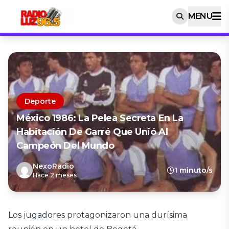
MENU
Deporte
México 1986: La Pelea Secreta En La
Habitación De Garré Que Unió Al
Campeón Del Mundo
NexoRadio
1 minuto/s
Hace 2 meses
Los jugadores protagonizaron una durísima