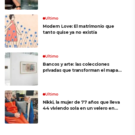
que no es como en España, que te
metes a cualquier sitio y hay aire
acondicionado»
Ultimo
Modern Love: El matrimonio que
tanto quise ya no existía
Ultimo
Bancos y arte: las colecciones
privadas que transforman el mapa
cultural argentino
Ultimo
Nikki, la mujer de 77 años que lleva
44 viviendo sola en un velero en
Alaska: «Soy la capitana, la mecánica,
la electricista; soy todo»