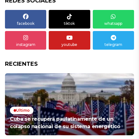
REDES SOCIALES
facebook
tiktok
whatsapp
instagram
youtube
telegram
RECIENTES
Ultimo
Cuba se recupera paulatinamente de un
colapso nacional de su sistema energético