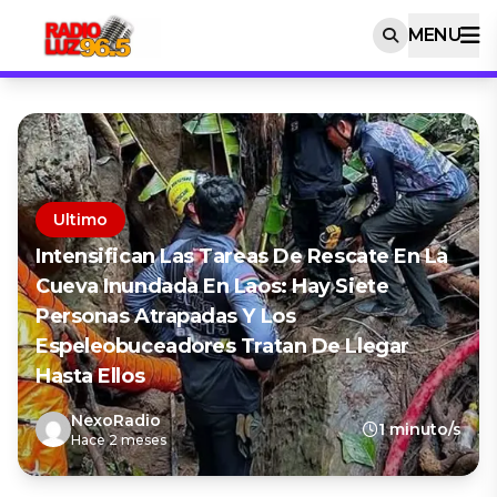
MENU
Ultimo
Intensifican Las Tareas De Rescate En La
Cueva Inundada En Laos: Hay Siete
Personas Atrapadas Y Los
Espeleobuceadores Tratan De Llegar
Hasta Ellos
NexoRadio
1 minuto/s
Hace 2 meses