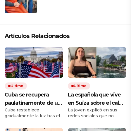
Alaska: «Soy la capitana, la mecánica,
la electricista; soy todo»
Artículos Relacionados
Ultimo
Ultimo
Cuba se recupera
La española que vive
paulatinamente de un
en Suiza sobre el calor
Cuba restablece
La joven explicó en sus
colapso nacional de su
del verano: «El
gradualmente la luz tras el
redes sociales que no
sistema energético
problema es que no es
sexto apagón total del año,
todos los espacios cerrados
como en España, que
afectando a toda la isla por
en la capital sueca cuentan