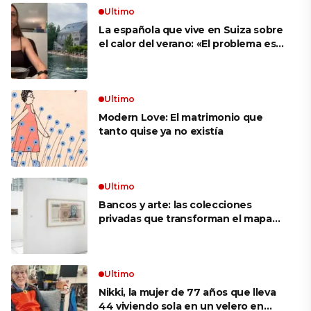
Ultimo
La española que vive en Suiza sobre
el calor del verano: «El problema es
que no es como en España, que te
metes a cualquier sitio y hay aire
acondicionado»
Ultimo
Modern Love: El matrimonio que
tanto quise ya no existía
Ultimo
Bancos y arte: las colecciones
privadas que transforman el mapa
cultural argentino
Ultimo
Nikki, la mujer de 77 años que lleva
44 viviendo sola en un velero en