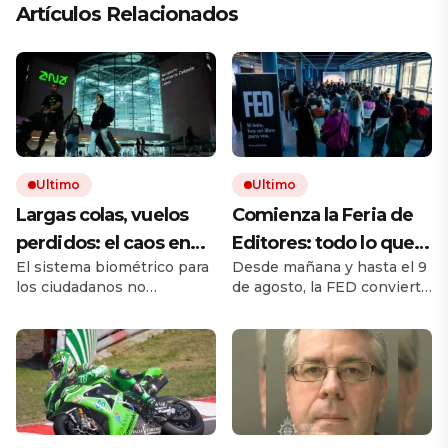
Artículos Relacionados
Ultimo
Ultimo
Largas colas, vuelos
Comienza la Feria de
perdidos: el caos en
Editores: todo lo que
El sistema biométrico para
Desde mañana y hasta el 9
los viajes se desata
hay que saber para
los ciudadanos no
de agosto, la FED convierte
tras los nuevos
aprovechar la visita
comunitarios está
a Chacarita en el principal
controles de
provocando largos retrasos
punto de encuentro del
y malhumor en los
libro independiente. La
pasaportes de la UE
aeropuertos. Las
muestra reúne sellos de la
autoridades afirman que
Argentina y del exterior,
esta puesta en marcha, que
actividades y propuestas
ha tenido algunos
para lectores, libreros y
contratiempos, irá
bibliotecas. Esta guía