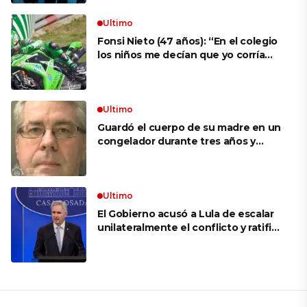
Ultimo
Fonsi Nieto (47 años): “En el colegio
los niños me decían que yo corría
porque mi tío ponía el dinero. Tuve
que ganar muchas carreras para que
me respetaran por ser Fonsi”
Ultimo
Guardó el cuerpo de su madre en un
congelador durante tres años y
cobró 100.000 dólares en pagos que
no le correspondían: la insólita
explicación cuando lo detuvieron
Ultimo
El Gobierno acusó a Lula de escalar
unilateralmente el conflicto y ratificó
el apoyo de Milei a Bolsonaro: «La
región está cambiando y esperamos
que así también sea en Brasil»