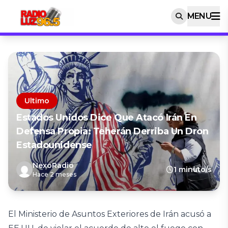
MENU
Ultimo
Estados Unidos Dice Que Atacó Irán En
Defensa Propia: Teherán Derriba Un Dron
Estadounidense
NexoRadio
1 minuto/s
Hace 2 meses
El Ministerio de Asuntos Exteriores de Irán acusó a