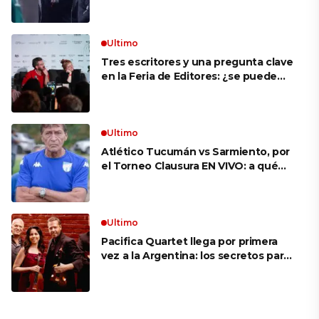
VIVO: a qué hora juegan,
formaciones y cómo ver el partido
Ultimo
Tres escritores y una pregunta clave
en la Feria de Editores: ¿se puede
aprender a escuchar?
Ultimo
Atlético Tucumán vs Sarmiento, por
el Torneo Clausura EN VIVO: a qué
hora juegan, formaciones y cómo ver
el partido
Ultimo
Pacifica Quartet llega por primera
vez a la Argentina: los secretos para
mantener a un cuarteto de cuerdas
que respeta lo antiguo y mira al
futuro