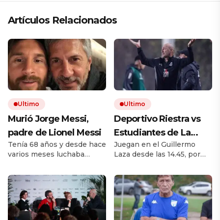
Artículos Relacionados
Ultimo
Ultimo
Murió Jorge Messi,
Deportivo Riestra vs
padre de Lionel Messi
Estudiantes de La
Tenía 68 años y desde hace
Juegan en el Guillermo
Plata, por el Torneo
varios meses luchaba
Laza desde las 14.45, por
Clausura EN VIVO: a
contra una enfermedad.
TNT Sports. El equipo de
qué hora juegan,
Padre, representante y
Duró busca recuperarse de
administrador, fue una
dos derrotas al hilo. El
formaciones y cómo
figura decisiva en la carrera
Pincha viene de caer ante
ver el partido
de su hijo. Desde los
Boca.
primeros pasos en Rosario