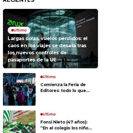
RECIENTES
Ultimo
Largas colas, vuelos perdidos: el
caos en los viajes se desata tras
los nuevos controles de
pasaportes de la UE
Ultimo
Comienza la Feria de
Editores: todo lo que
hay que saber para
aprovechar la visita
Ultimo
Fonsi Nieto (47 años):
“En el colegio los niños