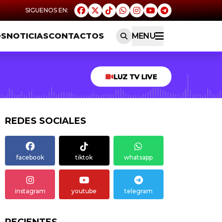
OS
NOTICIAS
CONTACTOS
MENU
LUZ TV LIVE
REDES SOCIALES
facebook
tiktok
whatsapp
instagram
youtube
telegram