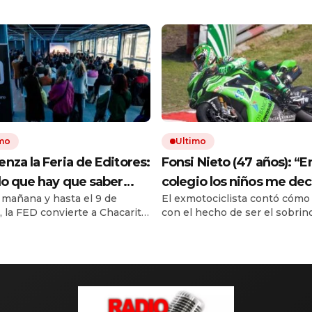
imo
Ultimo
nza la Feria de Editores:
Fonsi Nieto (47 años): “En
lo que hay que saber
colegio los niños me dec
mañana y hasta el 9 de
El exmotociclista contó cómo 
aprovechar la visita
que yo corría porque mi 
, la FED convierte a Chacarita
con el hecho de ser el sobrin
ponía el dinero. Tuve qu
principal punto de encuentro
popular Ángel Nieto. El accid
ganar muchas carreras p
bro independiente. La muestra
que le cambió la vida y a qué 
sellos de la Argentina y del
dedica actualmente.
que me respetaran por s
or, actividades y propuestas
Fonsi”
ctores, libreros y bibliotecas.
uía resume seis datos
entales para organizar la