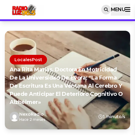
MENU
LocalesPost
Ana Rita Matias, Doctora En Motricidad
De La Universidad De Évora: “La Forma
De Escritura Es Una Ventana Al Cerebro Y
Puede Anticipar El Deterioro Cognitivo O
Alzhéimer»
NexoRadio
1 minuto/s
Hace 2 meses