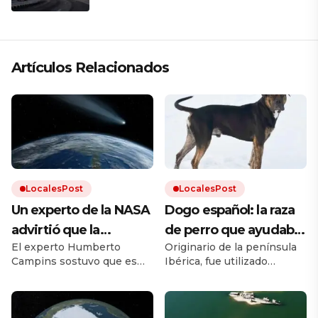
Artículos Relacionados
LocalesPost
LocalesPost
Un experto de la NASA
Dogo español: la raza
advirtió que la
de perro que ayudaba
El experto Humberto
Originario de la península
humanidad debe
en los campos y que
Campins sostuvo que es
Ibérica, fue utilizado
prepararse para el
está en proceso de
clave promover los planes
durante siglos como perro
impacto de un
recuperación
de defensa planetaria para
de trabajo. Debido a los
evitar un fenómeno como
cruces con otras razas y a la
asteroide: «Volverá a