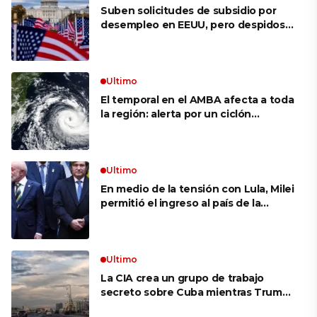
Suben solicitudes de subsidio por
desempleo en EEUU, pero despidos
siguen bajos
Ultimo
El temporal en el AMBA afecta a toda
la región: alerta por un ciclón
extratropical, vientos de 100 km/h y
riesgo de tornado en Brasil
Ultimo
En medio de la tensión con Lula, Milei
permitió el ingreso al país de la
Marina de Brasil para realizar
ejercicios militares conjuntos
Ultimo
La CIA crea un grupo de trabajo
secreto sobre Cuba mientras Trump
presiona a La Habana