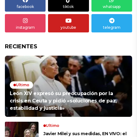
facebook
tiktok
whatsapp
instagram
youtube
telegram
RECIENTES
Ultimo
León XIV expresó su preocupación por la
crisis en Ceuta y pidió «soluciones de paz,
estabilidad y justicia»
Ultimo
Javier Milei y sus medidas, EN VIVO: el