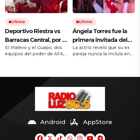
proyecto que permite
venderle tierras a
Ultimo
Ultimo
extranjeros
Deportivo Riestra vs
Ángela Torres fue la
Barracas Central, por el
primera invitada del
El Malevo y el Guapo, dos
La actriz reveló que su ex
Torneo Clausura, EN
«Confesionario» de
equipos del poder de AFA,
pareja nunca la incluía en
VIVO: a qué hora
Rosalía y apuntó
se enfrentan en el Bajo
sus planes ni la invitaba a
juegan, formaciones y
contra un ex: «Me hizo
Flores por la fecha 3. Seguí
ver a su banda favorita. Su
el minuto a minuto en
confesión desató versiones
cómo ver el partido
perderme a mí
Clarín.
de que hablaba de
misma»
Rusherking.
Android
AppStore