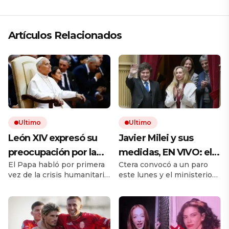
Artículos Relacionados
Ultimo
Ultimo
León XIV expresó su
Javier Milei y sus
preocupación por la
medidas, EN VIVO: el
El Papa habló por primera
Ctera convocó a un paro
crisis en Ceuta y pidió
Gobierno advierte por
vez de la crisis humanitaria
este lunes y el ministerio
«soluciones de paz,
sanciones a los
tras el cruce masivo desde
de Capital Humano
estabilidad y justicia»
gremios docentes por
Marruecos. Se mostró
realizará inspecciones en
preocupado y calificó la
las escuelas. El jueves, se
el paro de mañana y
situación como
tratará en el Senado la Ley
busca avanzar con el
«alarmante».
de Propiedad Privada.