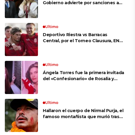
Gobierno advierte por sanciones a
los gremios docentes por el paro de
mañana y busca avanzar con el
proyecto que permite venderle
tierras a extranjeros
Ultimo
Deportivo Riestra vs Barracas
Central, por el Torneo Clausura, EN
VIVO: a qué hora juegan,
formaciones y cómo ver el partido
Ultimo
Ángela Torres fue la primera invitada
del «Confesionario» de Rosalía y
apuntó contra un ex: «Me hizo
perderme a mí misma»
Ultimo
Hallaron el cuerpo de Nirmal Purja, el
famoso montañista que murió tras
una avalancha en Pakistán