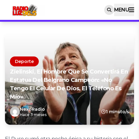
MENU
Deporte
Zielinski, El Hombre Que Se Convertirá En
Estatua Del Belgrano Campeón: «No
Tengo El Celular De Dios, El Teléfono Es
Mío»
NexoRadio
1 minuto/s
Hace 3 meses
El Ruso sumó otra noche épica a su historia con el