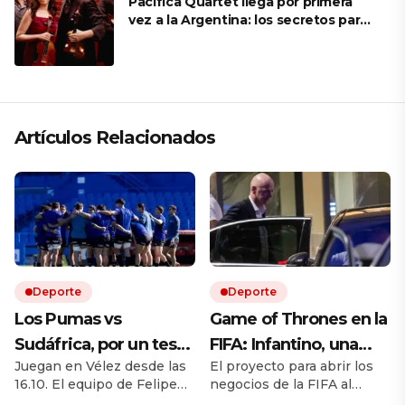
Pacifica Quartet llega por primera
vez a la Argentina: los secretos para
mantener a un cuarteto de cuerdas
que respeta lo antiguo y mira al
futuro
Artículos Relacionados
Deporte
Deporte
Los Pumas vs
Game of Thrones en la
Sudáfrica, por un test
FIFA: Infantino, una
Juegan en Vélez desde las
El proyecto para abrir los
match EN VIVO: a qué
rebelión en marcha y
16.10. El equipo de Felipe
negocios de la FIFA al
hora juegan,
la batalla por el trono
Contepomi cuenta con
capital privado desató una