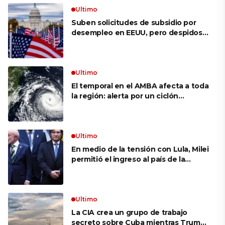
Ultimo
Suben solicitudes de subsidio por
desempleo en EEUU, pero despidos
siguen bajos
Ultimo
El temporal en el AMBA afecta a toda
la región: alerta por un ciclón
extratropical, vientos de 100 km/h y
riesgo de tornado en Brasil
Ultimo
En medio de la tensión con Lula, Milei
permitió el ingreso al país de la
Marina de Brasil para realizar
ejercicios militares conjuntos
Ultimo
La CIA crea un grupo de trabajo
secreto sobre Cuba mientras Trump