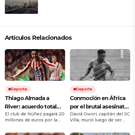
presiona a La Habana
Artículos Relacionados
Deporte
Deporte
Thiago Almada a
Conmoción en África
River: acuerdo total
por el brutal asesinato
El club de Núñez pagará 20
David Owori, capitán del SC
con Atlético de Madrid
de una de las figuras
millones de euros por la
Villa, murió luego de ser
y el campeón del
del fútbol ugandés
mitad del pase del ex Vélez.
brutalmente atacado
mundo llega por una
Le ganó la pulseada a
durante un asalto ocurrido