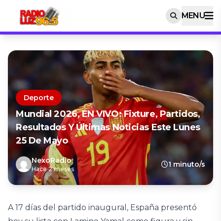
MENU
Deporte
Mundial 2026, EN VIVO: Fixture, Partidos,
Resultados Y Últimas Noticias Este Lunes
25 De Mayo
NexoRadio
1 minuto/s
Hace 2 meses
A 17 días del partido inaugural, España presentó