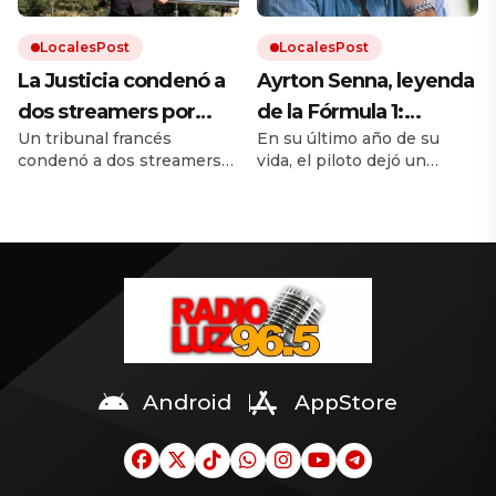
LocalesPost
LocalesPost
La Justicia condenó a
Ayrton Senna, leyenda
dos streamers por
de la Fórmula 1:
Un tribunal francés
En su último año de su
humillar y maltratar a
«Siempre busca
condenó a dos streamers
vida, el piloto dejó un
un influencer hasta su
mucha fuerza, mucha
por maltratar a un
mensaje de motivación
muerte
determinación y haz
influencer hasta su muerte.
para quienes buscaban
Sus agresores ganaban
cumplir sus sueños. A 32
todo con mucho
hasta 6.000 euros al mes
años de su muerte, sus
amor»
con ese contenido.
frases continúan siendo
una fuente de inspiración
para millones de personas.
Android
AppStore