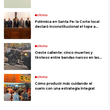
mujer más longeva del mundo en
volar sobre las alas de un avión en
movimiento: «Las palabras ‘no
puedo’ no existen en mi vocabulario»
Ultimo
Polémica en Santa Fe: la Corte local
declaró inconstitucional el tope a
jubilaciones de privilegio y avaló
haberes de $ 18 millones
Ultimo
Oeste caliente: cinco muertes y
tiroteos entre bandas narcos en las
últimas semanas
Ultimo
Cómo producir más cuidando el
suelo con una estrategia integral