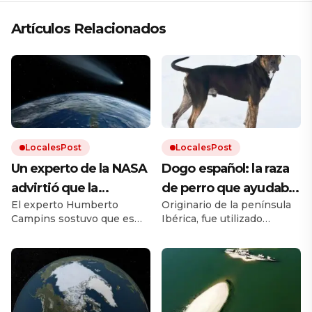
Artículos Relacionados
LocalesPost
LocalesPost
Un experto de la NASA
Dogo español: la raza
advirtió que la
de perro que ayudaba
El experto Humberto
Originario de la península
humanidad debe
en los campos y que
Campins sostuvo que es
Ibérica, fue utilizado
prepararse para el
está en proceso de
clave promover los planes
durante siglos como perro
impacto de un
recuperación
de defensa planetaria para
de trabajo. Debido a los
evitar un fenómeno como
cruces con otras razas y a la
asteroide: «Volverá a
el que extinguió a los
falta de un estándar oficial,
ocurrir»
dinosaurios.
el dogo español estuvo al
borde la extinción.