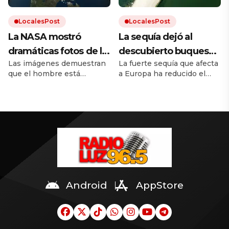
LocalesPost
LocalesPost
La NASA mostró
La sequía dejó al
dramáticas fotos de la
descubierto buques
Las imágenes demuestran
La fuerte sequía que afecta
Tierra antes y después
de guerra nazis
que el hombre está
a Europa ha reducido el
del cambio climático
hundidos en un río
destruyendo el mundo. El
caudal del río Danubio
europeo
calentamiento global trae
hasta niveles inusualmente
inundaciones, incendios y
bajos. Dejó al descubierto
desmontes. Y la
los restos de decenas de
urbanización hace el resto.
buques de guerra alemanes
hundidos durante la
Segunda Guerra Mundial.
Android
AppStore