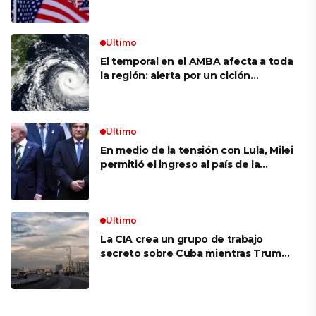
siguen bajos
Ultimo
El temporal en el AMBA afecta a toda
la región: alerta por un ciclón
extratropical, vientos de 100 km/h y
riesgo de tornado en Brasil
Ultimo
En medio de la tensión con Lula, Milei
permitió el ingreso al país de la
Marina de Brasil para realizar
ejercicios militares conjuntos
Ultimo
La CIA crea un grupo de trabajo
secreto sobre Cuba mientras Trump
presiona a La Habana