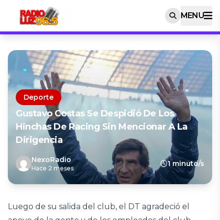
MENU
Deporte
Gustavo Costas Se Despidió De Los
Hinchas De Racing Sin Mencionar A La
Dirigencia
NexoRadio
1 minuto/s
Hace 2 meses
Luego de su salida del club, el DT agradeció el