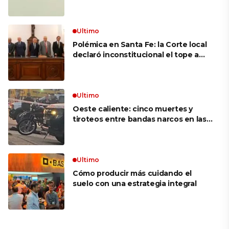
mujer más longeva del mundo en
volar sobre las alas de un avión en
movimiento: «Las palabras ‘no
puedo’ no existen en mi vocabulario»
Ultimo
Polémica en Santa Fe: la Corte local
declaró inconstitucional el tope a
jubilaciones de privilegio y avaló
haberes de $ 18 millones
Ultimo
Oeste caliente: cinco muertes y
tiroteos entre bandas narcos en las
últimas semanas
Ultimo
Cómo producir más cuidando el
suelo con una estrategia integral