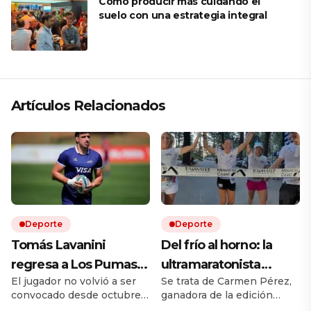
Cómo producir más cuidando el
suelo con una estrategia integral
Artículos Relacionados
Deporte
Deporte
Tomás Lavanini
Del frío al horno: la
regresa a Los Pumas
ultramaratonista
El jugador no volvió a ser
Se trata de Carmen Pérez,
tras casi dos años: «Es
española que corrió
convocado desde octubre
ganadora de la edición
una nueva
bajo 52 grados y lo
de 2024 y su último partido
2026 con un nuevo récord