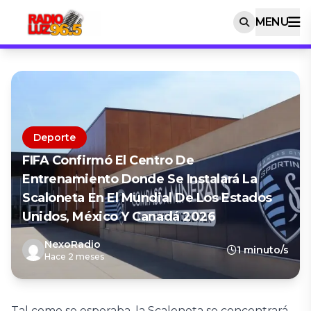
MENU
Deporte
FIFA Confirmó El Centro De
Entrenamiento Donde Se Instalará La
Scaloneta En El Mundial De Los Estados
Unidos, México Y Canadá 2026
NexoRadio
1 minuto/s
Hace 2 meses
Tal como se esperaba, la Scaloneta se concentrará