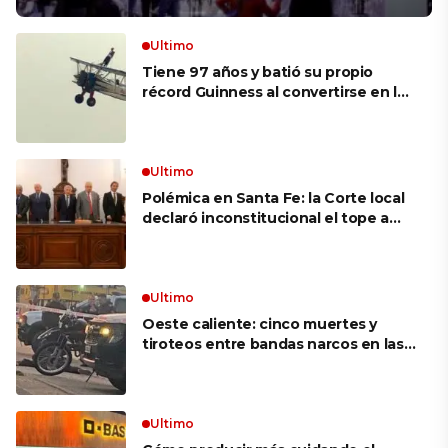
Ultimo
Tiene 97 años y batió su propio
récord Guinness al convertirse en la
mujer más longeva del mundo en
volar sobre las alas de un avión en
movimiento: «Las palabras ‘no
puedo’ no existen en mi vocabulario»
Ultimo
Polémica en Santa Fe: la Corte local
declaró inconstitucional el tope a
jubilaciones de privilegio y avaló
haberes de $ 18 millones
Ultimo
Oeste caliente: cinco muertes y
tiroteos entre bandas narcos en las
últimas semanas
Ultimo