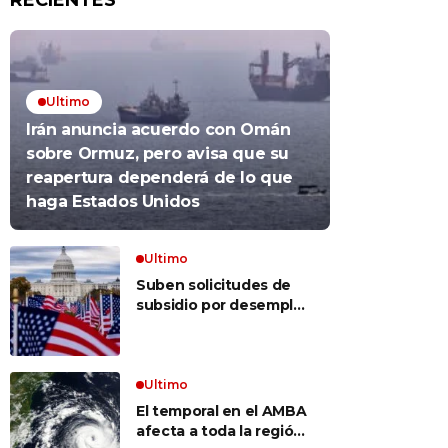
RECIENTES
Ultimo
Irán anuncia acuerdo con Omán
sobre Ormuz, pero avisa que su
reapertura dependerá de lo que
haga Estados Unidos
Ultimo
Suben solicitudes de
subsidio por desempleo
en EEUU, pero despidos
siguen bajos
Ultimo
El temporal en el AMBA
afecta a toda la región: