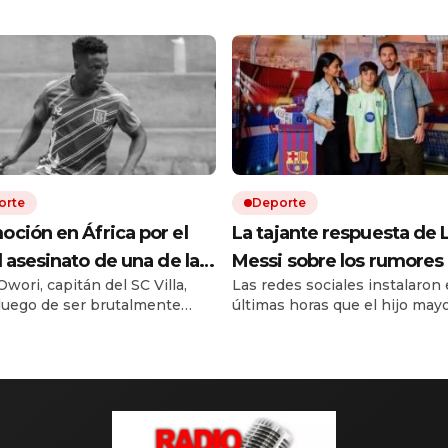
orte
Deporte
ción en África por el
La tajante respuesta de 
l asesinato de una de las
Messi sobre los rumores 
wori, capitán del SC Villa,
Las redes sociales instalaron 
as del fútbol ugandés
salida de su hijo Thiago 
luego de ser brutalmente
últimas horas que el hijo mayo
Inter Miami a La Masía d
o durante un asalto ocurrido
capitán argentino dejaría las
Barcelona
barrio de Kampala.
inferiores de Inter Miami para
incorporarse a La Masía. Ante
debut frente a Atlético San Lu
la Leagues Cup, Leo fue cons
sobre esas versiones durante
llegada al estadio. Su respues