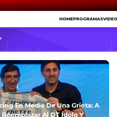
HOME
PROGRAMAS
VIDE
e
cing En Medio De Una Grieta: A
a Reemplazar Al DT Ídolo Y