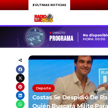
ÚLTIMAS NOTICIAS
DIRECTO
No disponibl
Programa
HORA: 00:00
Deporte
Costas Se Despidió De Ra
Quién Buscará Milito Par