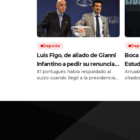
Deporte
Dep
Luis Figo, de aliado de Gianni
Boca 
Infantino a pedir su renuncia:
Estud
El portugués había respaldado al
Arruab
la durísima carta que sacude a
Musle
suizo cuando llegó a la presidencia
citado
la FIFA
victo
de la FIFA en 2016. Diez años
consec
hora 
después, Luis Figo cambió de
Quién 
postura y publicó una durísima carta.
vivo po
Allí lo acusa de una gestión egoísta y
deshonesta, y le exige que dé un
paso al costado.