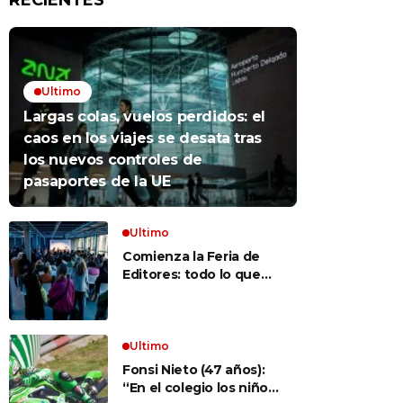
RECIENTES
Ultimo
Largas colas, vuelos perdidos: el
caos en los viajes se desata tras
los nuevos controles de
pasaportes de la UE
Ultimo
Comienza la Feria de
Editores: todo lo que
hay que saber para
aprovechar la visita
Ultimo
Fonsi Nieto (47 años):
“En el colegio los niños