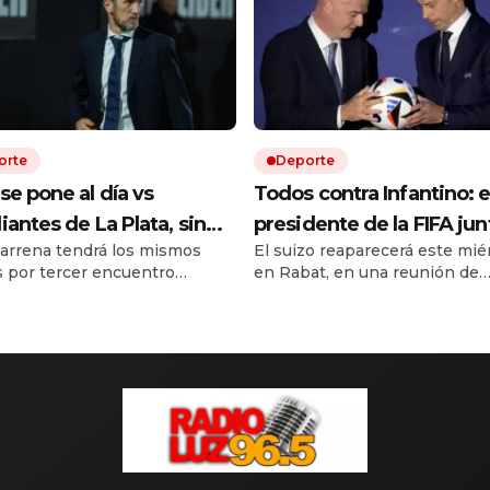
orte
Deporte
se pone al día vs
Todos contra Infantino: e
iantes de La Plata, sin
presidente de la FIFA jun
arrena tendrá los mismos
El suizo reaparecerá este mié
ra, y busca su primera
fuerzas en Marruecos, la
s por tercer encuentro
en Rabat, en una reunión de
ria en el Torneo Clausura:
sedes del Mundial 2026
utivo en el torneo local.
emergencia. La UEFA, en tant
y formaciones
reclaman y una cumbre
es el árbitro y cómo ver en
planea dar un golpe en la mes
r TV.
próximo 12 de agosto.
puede definir su futuro