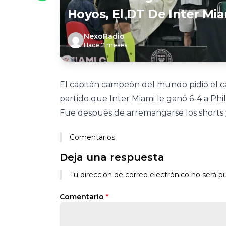
Hoyos, El DT De Inter Mia
NexoRadio
Hace 2 meses
El capitán campeón del mundo pidió el c
partido que Inter Miami le ganó 6-4 a Phi
Fue después de arremangarse los shorts y 
Comentarios
Deja una respuesta
Tu dirección de correo electrónico no será pu
Comentario
*