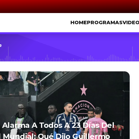
HOME
PROGRAMAS
VIDE
e
 Alarma A Todos A 23 Días Del
 Mundial: Qué Dijo Guillermo