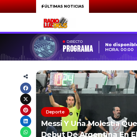
ÚLTIMAS NOTICIAS
DIRECTO
No disponibl
Programa
HORA: 00:00
Deporte
Messi Y Una Molestia Que
Debut De Argentina En El