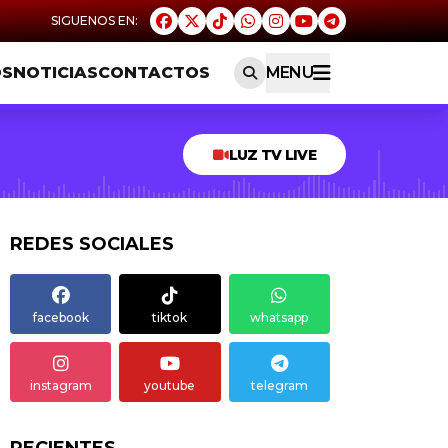
OS
NOTICIAS
CONTACTOS
MENU
LUZ TV LIVE
REDES SOCIALES
facebook
tiktok
whatsapp
instagram
youtube
telegram