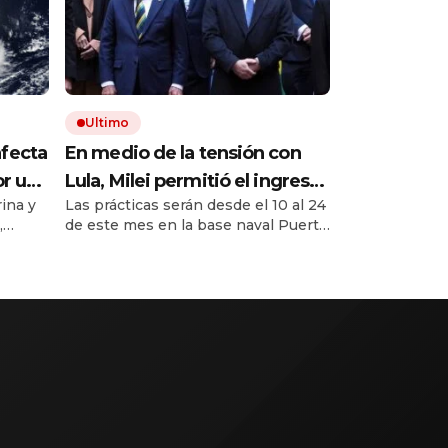
Ultimo
afecta
En medio de la tensión con
or un
Lula, Milei permitió el ingreso
ina y
Las prácticas serán desde el 10 al 24
tos
al país de la Marina de Brasil
,
de este mes en la base naval Puerto
para realizar ejercicios
re hoy
Belgrano, de Mar de Plata.
militares conjuntos
 Grosso
rar
está