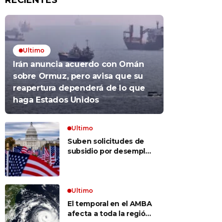
RECIENTES
Ultimo
Irán anuncia acuerdo con Omán
sobre Ormuz, pero avisa que su
reapertura dependerá de lo que
haga Estados Unidos
Ultimo
Suben solicitudes de
subsidio por desempleo
en EEUU, pero despidos
siguen bajos
Ultimo
El temporal en el AMBA
afecta a toda la región: