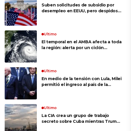
Suben solicitudes de subsidio por
desempleo en EEUU, pero despidos
siguen bajos
Ultimo
El temporal en el AMBA afecta a toda
la región: alerta por un ciclón
extratropical, vientos de 100 km/h y
riesgo de tornado en Brasil
Ultimo
En medio de la tensión con Lula, Milei
permitió el ingreso al país de la
Marina de Brasil para realizar
ejercicios militares conjuntos
Ultimo
La CIA crea un grupo de trabajo
secreto sobre Cuba mientras Trump
presiona a La Habana