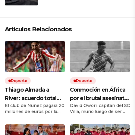
Artículos Relacionados
Deporte
Deporte
Thiago Almada a
Conmoción en África
River: acuerdo total
por el brutal asesinato
El club de Núñez pagará 20
David Owori, capitán del SC
con Atlético de Madrid
de una de las figuras
millones de euros por la
Villa, murió luego de ser
y el campeón del
del fútbol ugandés
mitad del pase del ex Vélez.
brutalmente atacado
mundo llega por una
Le ganó la pulseada a
durante un asalto ocurrido
Flamengo y es la
en un barrio de Kampala.
cifra récord