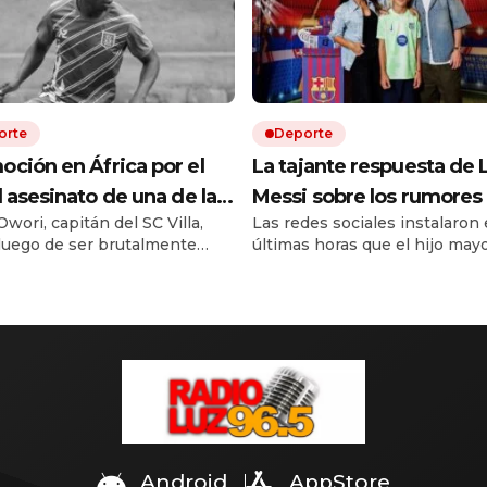
orte
Deporte
ción en África por el
La tajante respuesta de 
l asesinato de una de las
Messi sobre los rumores 
wori, capitán del SC Villa,
Las redes sociales instalaron 
as del fútbol ugandés
salida de su hijo Thiago 
luego de ser brutalmente
últimas horas que el hijo mayo
Inter Miami a La Masía d
o durante un asalto ocurrido
capitán argentino dejaría las
Barcelona
barrio de Kampala.
inferiores de Inter Miami para
incorporarse a La Masía. Ante
debut frente a Atlético San Lu
la Leagues Cup, Leo fue cons
sobre esas versiones durante
llegada al estadio. Su respues
tan breve como […]
Android
AppStore