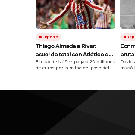
Deporte
Dep
Thiago Almada a River:
Conmo
acuerdo total con Atlético de
bruta
El club de Núñez pagará 20 millones
David O
Madrid y el campeón del
figur
de euros por la mitad del pase del ex
murió 
mundo llega por una cifra
Vélez. Le ganó la pulseada a
atacad
récord
Flamengo y es la transferencia más
en un 
cara en la historia del fútbol
argentino. El equipo de Coudet se
sigue reforzando con una inversión
de 67 millones de dólares solo en
fichajes.