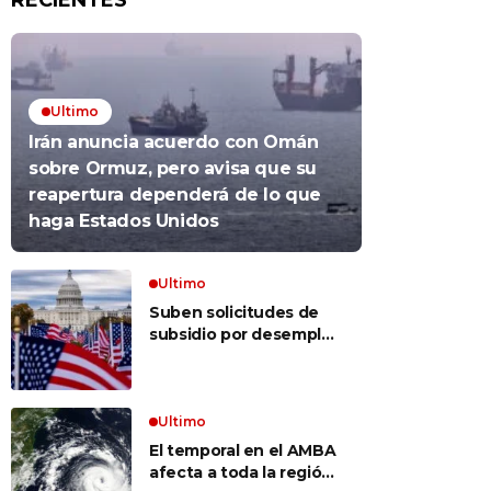
RECIENTES
Ultimo
Irán anuncia acuerdo con Omán
sobre Ormuz, pero avisa que su
reapertura dependerá de lo que
haga Estados Unidos
Ultimo
Suben solicitudes de
subsidio por desempleo
en EEUU, pero despidos
siguen bajos
Ultimo
El temporal en el AMBA
afecta a toda la región: