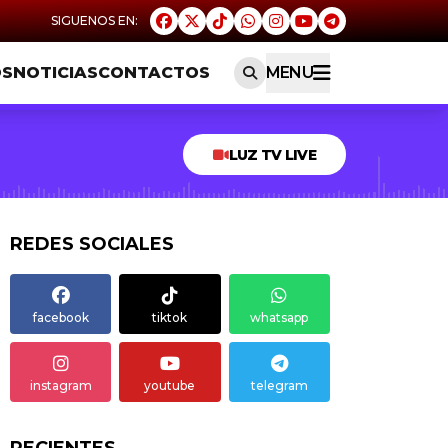
OS
NOTICIAS
CONTACTOS
MENU
LUZ TV LIVE
REDES SOCIALES
facebook
tiktok
whatsapp
instagram
youtube
telegram