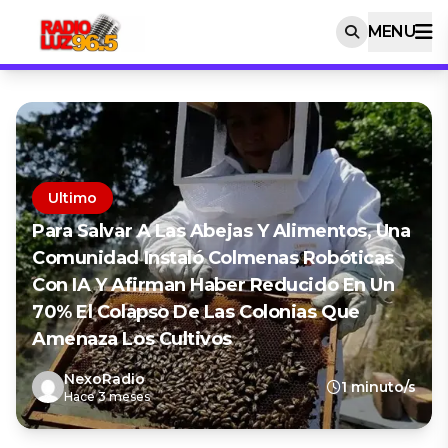
MENU
Ultimo
Para Salvar A Las Abejas Y Alimentos, Una
Comunidad Instaló Colmenas Robóticas
Con IA Y Afirman Haber Reducido En Un
70% El Colapso De Las Colonias Que
Amenaza Los Cultivos
NexoRadio
1 minuto/s
Hace 3 meses