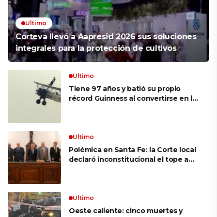
Ultimo
Corteva llevó a Aapresid 2026 sus soluciones
integrales para la protección de cultivos
Ultimo
Tiene 97 años y batió su propio
récord Guinness al convertirse en la
mujer más longeva del mundo en
volar sobre las alas de un avión en
movimiento: «Las palabras ‘no
puedo’ no existen en mi vocabulario»
Ultimo
Polémica en Santa Fe: la Corte local
declaró inconstitucional el tope a
jubilaciones de privilegio y avaló
haberes de $ 18 millones
Ultimo
Oeste caliente: cinco muertes y