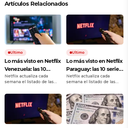
Artículos Relacionados
Ultimo
Ultimo
Lo más visto en Netflix
Lo más visto en Netflix
Venezuela: las 10
Paraguay: las 10 series
Netflix actualiza cada
Netflix actualiza cada
series más exitosas
más exitosas del
semana el listado de las
semana el listado de las
del momento, con “El
momento, con “El otro
mejores series en
mejores series en
otro padre: temporada
padre: temporada 1” a
Venezuela. Hay un amplio
Paraguay. Hay un amplio
catálogo de historias para
catálogo de historias para
1” a la cabeza
la cabeza
maratonear, entre estrenos
maratonear, entre estrenos
recientes y clásicos de
recientes y clásicos de
siempre.
siempre.