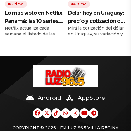
Ultimo
Ultimo
Lo más visto en Netflix
Dólar hoy en Uruguay:
Panamá: las 10 series
precio y cotización de
Netflix actualiza cada
Mirá la cotización del dólar
más exitosas del
la divisa este viernes
semana el listado de las
en Uruguay, su variación y
momento, con “GIGN:
31 de julio de 2026
mejores series en Panamá.
los valores de referencia.
Unidad de élite:
Hay un amplio catálogo de
Cómo es la tendencia de la
historias para maratonear,
moneda estadounidense
temporada 1” a la
entre estrenos recientes y
en lo que va del año.
cabeza
clásicos de siempre.
Android
AppStore
COPYRIGHT © 2026 - FM LUZ 96.5 VILLA REGINA