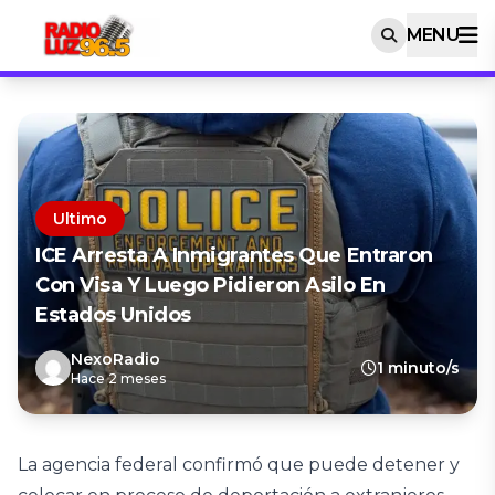
MENU
Ultimo
ICE Arresta A Inmigrantes Que Entraron
Con Visa Y Luego Pidieron Asilo En
Estados Unidos
NexoRadio
1 minuto/s
Hace 2 meses
La agencia federal confirmó que puede detener y