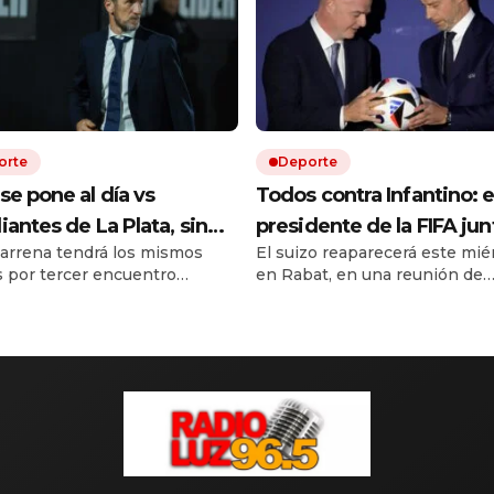
orte
Deporte
se pone al día vs
Todos contra Infantino: e
iantes de La Plata, sin
presidente de la FIFA jun
arrena tendrá los mismos
El suizo reaparecerá este mié
ra, y busca su primera
fuerzas en Marruecos, la
s por tercer encuentro
en Rabat, en una reunión de
ria en el Torneo Clausura:
sedes del Mundial 2026
utivo en el torneo local.
emergencia. La UEFA, en tant
y formaciones
reclaman y una cumbre
es el árbitro y cómo ver en
planea dar un golpe en la mes
r TV.
próximo 12 de agosto.
puede definir su futuro