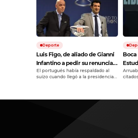
Deporte
Dep
Luis Figo, de aliado de Gianni
Boca 
Infantino a pedir su renuncia:
Estud
El portugués había respaldado al
Arruab
la durísima carta que sacude a
Musle
suizo cuando llegó a la presidencia
citado
la FIFA
victo
de la FIFA en 2016. Diez años
consec
hora 
después, Luis Figo cambió de
Quién 
postura y publicó una durísima carta.
vivo po
Allí lo acusa de una gestión egoísta y
deshonesta, y le exige que dé un
paso al costado.