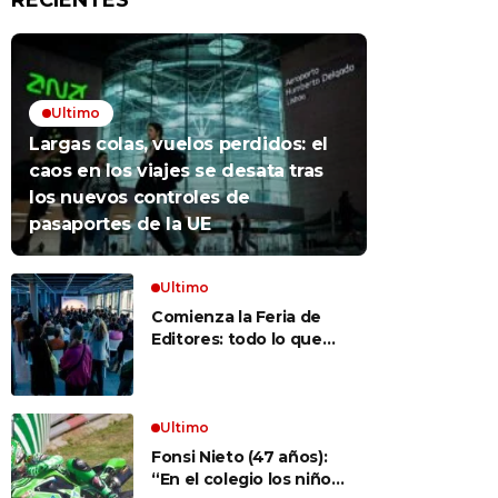
RECIENTES
Ultimo
Largas colas, vuelos perdidos: el
caos en los viajes se desata tras
los nuevos controles de
pasaportes de la UE
Ultimo
Comienza la Feria de
Editores: todo lo que
hay que saber para
aprovechar la visita
Ultimo
Fonsi Nieto (47 años):
“En el colegio los niños