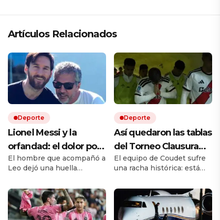
Artículos Relacionados
Deporte
Deporte
Lionel Messi y la
Así quedaron las tablas
orfandad: el dolor por
del Torneo Clausura
El hombre que acompañó a
El equipo de Coudet sufre
la muerte de Jorge y el
2026: River sigue
Leo dejó una huella
una racha histórica: está
legado irreversible de
último y Vélez hizo
imposible de borrar. Ahora,
último y sin goles a favor.
un padre
negocio con Boca en
al mejor de todos le toca
Los dirigidos por el Vasco
atravesar el dolor más
Arruabarrena perdieron
la anual
universal: quedarse sin su
una buena chance con el
viejo.
Fortín. Todos los resultados