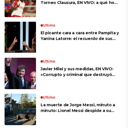
Torneo Clausura, EN VIVO: a qué hora
es, probables formaciones y cómo
ver el clásico
Ultimo
El picante cara a cara entre Pampita y
Yanina Latorre: el recuerdo de sus
infidelidades y el reproche por el
final con Pico Mónaco
Ultimo
Javier Milei y sus medidas, EN VIVO:
«Corrupto y criminal que destruyó
Brasil», el ataque de un congresista
de EE.UU. a Lula que el Presidente
replicó en sus redes
Ultimo
La muerte de Jorge Messi, minuto a
minuto: Lionel Messi despide a su
papá en una ceremonia íntima junto
a su familia en Rosario