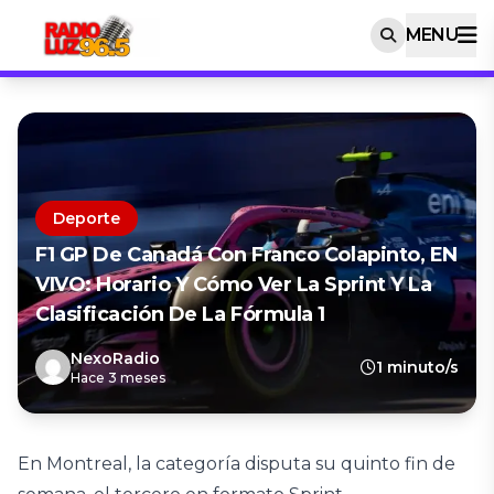
MENU
Deporte
F1 GP De Canadá Con Franco Colapinto, EN
VIVO: Horario Y Cómo Ver La Sprint Y La
Clasificación De La Fórmula 1
NexoRadio
1 minuto/s
Hace 3 meses
En Montreal, la categoría disputa su quinto fin de