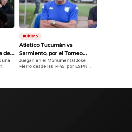
Ultimo
Atlético Tucumán vs
a de
Sarmiento, por el Torneo
d: una
Juegan en el Monumental José
ender
Clausura EN VIVO: a qué hora
en
Fierro desde las 14.45, por ESPN
juegan, formaciones y cómo
a y los
Premium. El Decano va por su
ver el partido
 Dani
primer triunfo como local. El Verde
Gouiric
busca sumar en su lucha por la
e
permanencia.
 como
én