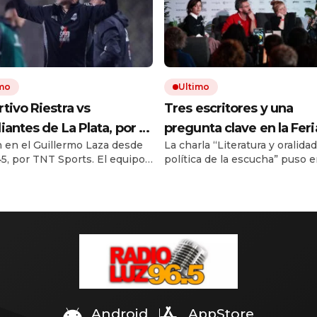
imo
Ultimo
tivo Riestra vs
Tres escritores y una
iantes de La Plata, por el
pregunta clave en la Feri
 en el Guillermo Laza desde
La charla “Literatura y oralida
o Clausura EN VIVO: a
Editores: ¿se puede apr
.45, por TNT Sports. El equipo
política de la escucha” puso 
ora juegan, formaciones
a escuchar?
ó busca recuperarse de dos
discusión la atención, la autorí
o ver el partido
s al hilo. El Pincha viene de
modos de construir literatura.
nte Boca.
Zelko, Santiago Loza y Marie 
compartieron sus métodos d
trabajo. La escucha apareció
una práctica artística y tambi
política.
Android
AppStore