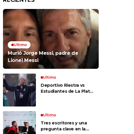
RECIENTES
Ultimo
Murió Jorge Messi, padre de
Lionel Messi
Ultimo
Deportivo Riestra vs
Estudiantes de La Plata,
por el Torneo Clausura
EN VIVO: a qué hora
juegan, formaciones y
cómo ver el partido
Ultimo
Tres escritores y una
pregunta clave en la