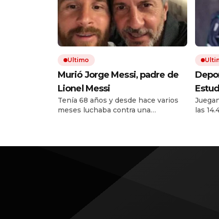
Ultimo
Ult
Murió Jorge Messi, padre de
Depor
Lionel Messi
Estud
Tenía 68 años y desde hace varios
Juegan
Torne
meses luchaba contra una
las 14
qué h
enfermedad. Padre, representante y
de Dur
y cóm
administrador, fue una figura
derrota
decisiva en la carrera de su hijo.
caer a
Desde los primeros pasos en
Rosario hasta la construcción de
una marca global.