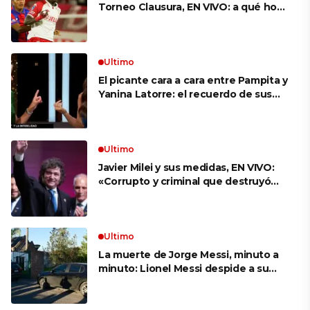
Torneo Clausura, EN VIVO: a qué hora
es, probables formaciones y cómo
ver el clásico
Ultimo
El picante cara a cara entre Pampita y
Yanina Latorre: el recuerdo de sus
infidelidades y el reproche por el
final con Pico Mónaco
Ultimo
Javier Milei y sus medidas, EN VIVO:
«Corrupto y criminal que destruyó
Brasil», el ataque de un congresista
de EE.UU. a Lula que el Presidente
replicó en sus redes
Ultimo
La muerte de Jorge Messi, minuto a
minuto: Lionel Messi despide a su
papá en una ceremonia íntima junto
a su familia en Rosario