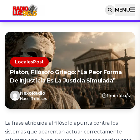
MENU
LocalesPost
Platón, Filósofo Griego: “La Peor Forma
De Injusticia Es La Justicia Simulada”
NexoRadio
1 minuto/s
Hace 3 meses
La frase atribuida al filósofo apunta contra los
sistemas que aparentan actuar correctamente