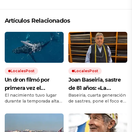
Artículos Relacionados
LocalesPost
LocalesPost
Un dron filmó por
Joan Baseiria, sastre
primera vez el
de 81 años: «La
El nacimiento tuvo lugar
Baseiria, cuarta generación
nacimiento de una
mayoría de ropa actual
durante la temporada alta
de sastres, pone el foco en
ballena jorobada en
ya no es ni de algodón
de avistamiento de
el ajuste, los tejidos y los
medio del mar
ni de lana»
ballenas en la costa este
errores más habituales al
de Australia, cuando
elegir ropa en grandes
alrededor de 50.000
cadenas. Ahora se compra
ballenas jorobadas migran.
rápido y se viste peor.