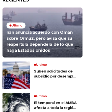
RECIENTES
Ultimo
Irán anuncia acuerdo con Omán
sobre Ormuz, pero avisa que su
reapertura dependerá de lo que
haga Estados Unidos
Ultimo
Suben solicitudes de
subsidio por desempleo
en EEUU, pero despidos
siguen bajos
Ultimo
El temporal en el AMBA
afecta a toda la región: