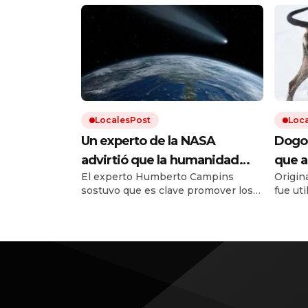
LocalesPost
Loc
Un experto de la NASA
Dogo 
advirtió que la humanidad
que a
El experto Humberto Campins
Origina
debe prepararse para el
que e
sostuvo que es clave promover los
fue ut
impacto de un asteroide:
recup
planes de defensa planetaria para
perro 
«Volverá a ocurrir»
evitar un fenómeno como el que
con otr
extinguió a los dinosaurios.
estánd
estuvo 