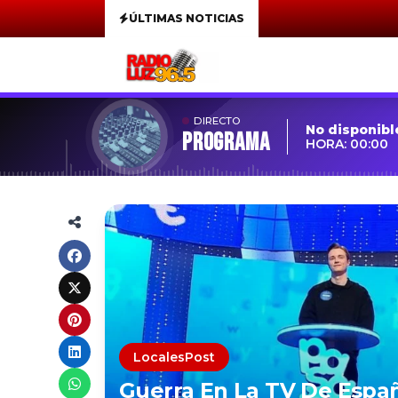
ÚLTIMAS NOTICIAS
DIRECTO
No disponibl
Programa
HORA: 00:00
LocalesPost
Guerra En La TV De Españ