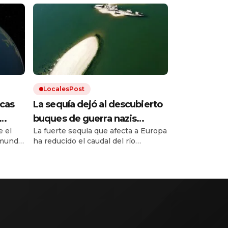
LocalesPost
cas
La sequía dejó al descubierto
buques de guerra nazis
 el
La fuerte sequía que afecta a Europa
ático
hundidos en un río europeo
mundo.
ha reducido el caudal del río
Danubio hasta niveles
inusualmente bajos. Dejó al
 hace
descubierto los restos de decenas
de buques de guerra alemanes
hundidos durante la Segunda Guerra
Mundial.