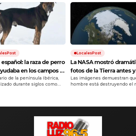
alesPost
LocalesPost
español: la raza de perro
La NASA mostró dramáti
yudaba en los campos y
fotos de la Tierra antes y
rio de la península Ibérica,
Las imágenes demuestran que
stá en proceso de
después del cambio clim
ilizado durante siglos como
hombre está destruyendo el 
eración
de trabajo. Debido a los cruces
El calentamiento global trae
as razas y a la falta de un
inundaciones, incendios y
ar oficial, el dogo español
desmontes. Y la urbanización
al borde la extinción.
el resto.