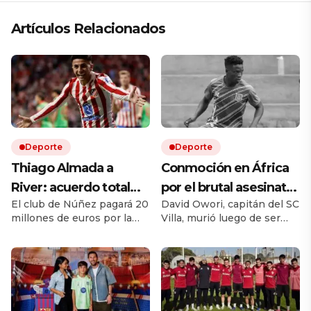
Artículos Relacionados
Deporte
Deporte
Thiago Almada a
Conmoción en África
River: acuerdo total
por el brutal asesinato
El club de Núñez pagará 20
David Owori, capitán del SC
con Atlético de Madrid
de una de las figuras
millones de euros por la
Villa, murió luego de ser
y el campeón del
del fútbol ugandés
mitad del pase del ex Vélez.
brutalmente atacado
mundo llega por una
Le ganó la pulseada a
durante un asalto ocurrido
Flamengo y es la
en un barrio de Kampala.
cifra récord
transferencia más cara en
la historia del fútbol
argentino. El equipo de