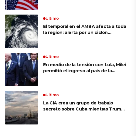
siguen bajos
Ultimo
El temporal en el AMBA afecta a toda
la región: alerta por un ciclón
extratropical, vientos de 100 km/h y
riesgo de tornado en Brasil
Ultimo
En medio de la tensión con Lula, Milei
permitió el ingreso al país de la
Marina de Brasil para realizar
ejercicios militares conjuntos
Ultimo
La CIA crea un grupo de trabajo
secreto sobre Cuba mientras Trump
presiona a La Habana