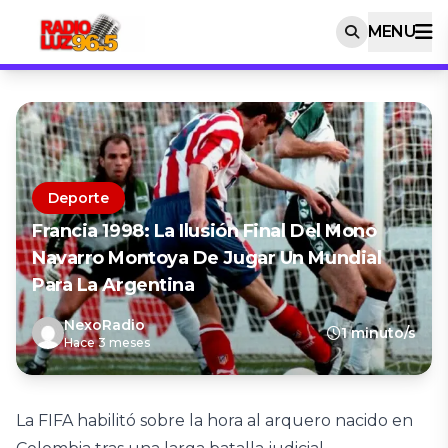
MENU
Deporte
Francia 1998: La Ilusión Final Del Mono
Navarro Montoya De Jugar Un Mundial
Para La Argentina
NexoRadio
1 minuto/s
Hace 3 meses
La FIFA habilitó sobre la hora al arquero nacido en