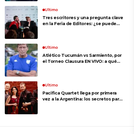
Ultimo
Tres escritores y una pregunta clave
en la Feria de Editores: ¿se puede
aprender a escuchar?
Ultimo
Atlético Tucumán vs Sarmiento, por
el Torneo Clausura EN VIVO: a qué
hora juegan, formaciones y cómo ver
el partido
Ultimo
Pacifica Quartet llega por primera
vez a la Argentina: los secretos para
mantener a un cuarteto de cuerdas
que respeta lo antiguo y mira al
futuro