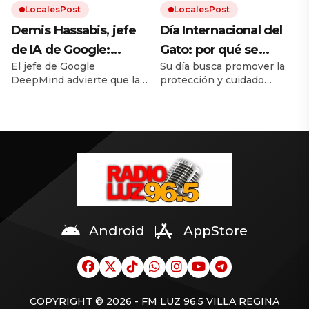
LocalesPost
LocalesPost
por encima del
que pudieron completar el
desafío técnico.
Demis Hassabis, jefe
Día Internacional del
resultado»
de IA de Google:
Gato: por qué se
El jefe de Google
Su día busca promover la
«Nadie en el mundo
celebra el 8 de agosto
DeepMind advierte que la
protección y cuidado
sabe con certeza qué
y cómo hacer feliz a tu
IA avanza más rápido que
responsable de los gatos.
va a pasar de aquí en
felino
nuestra capacidad de
Una buena alimentación,
entenderla. Su ensayo
higiene, estimulación y
adelante, y hasta los
propone un marco
respeto son
expertos no están de
regulatorio concreto antes
fundamentales para
de que sea demasiado
garantizar el bienestar de
acuerdo»
tarde.
los gatos.
Android
AppStore
COPYRIGHT © 2026 - FM LUZ 96.5 VILLA REGINA