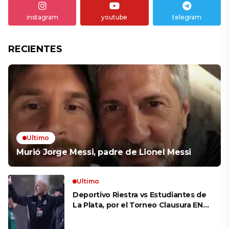
instagram
youtube
telegram
RECIENTES
Ultimo
Murió Jorge Messi, padre de Lionel Messi
Ultimo
Deportivo Riestra vs Estudiantes de
La Plata, por el Torneo Clausura EN
VIVO: a qué hora juegan,
formaciones y cómo ver el partido