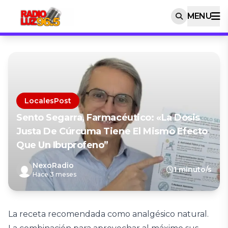
MENU
LocalesPost
Sento Segarra, Farmacéutico: «La Dosis
Justa De Cúrcuma Tiene El Mismo Efecto
Que Un Ibuprofeno”
NexoRadio
1 minuto/s
Hace 3 meses
La receta recomendada como analgésico natural.