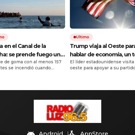
imo
Ultimo
 en el Canal de la
Trump viaja al Oeste par
a: se prende fuego un
hablar de economía, un 
e de goma con al menos 157
El líder estadounidense visita
repleto de inmigrantes
en el que es débil según
tes se incendió cuando
oeste para apoyar a su partido
e a Gran Bretaña
sondeos
ba llegar a Inglaterra. Todos
destacando diferencias en
n saltar al agua.
economía y seguridad con su
rivales políticos. Las encuest
reflejan el descontento públi
su gestión económica, mientr
enfrenta críticas de líderes es
opositores.
Android
AppStore