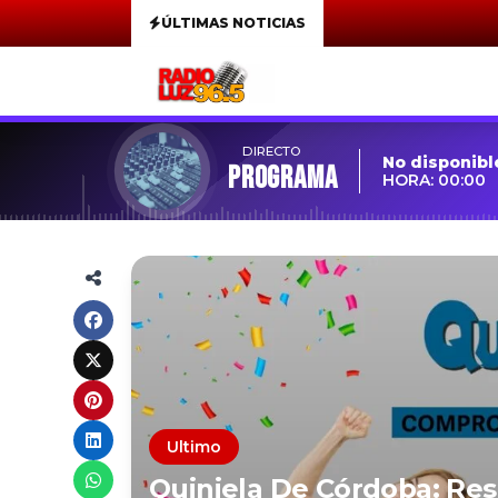
ÚLTIMAS NOTICIAS
DIRECTO
No disponibl
Programa
HORA: 00:00
Ultimo
Quiniela De Córdoba: Res