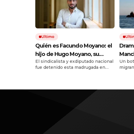
Ultimo
Ult
Quién es Facundo Moyano: el
Drama
hijo de Hugo Moyano, su
Manch
El sindicalista y exdiputado nacional
Un bot
carrera política, sus vínculos
bote 
fue detenido esta madrugada en
migran
con la farándula y por qué
frent
Belgrano, acusado de lesiones y
intenta
volvió a ser noticia
privación ilegítima de la libertad.
debiero
Una modelo que estaba con él salió
corriendo a la calle, semidesnuda y
bajo los efectos de estupefacientes.