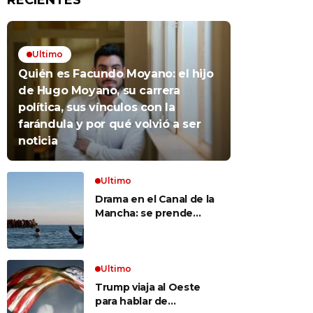
RECIENTES
Ultimo
Quién es Facundo Moyano: el hijo
de Hugo Moyano, su carrera
política, sus vínculos con la
farándula y por qué volvió a ser
noticia
Ultimo
Drama en el Canal de la
Mancha: se prende
fuego un bote repleto
de inmigrantes frente a
Gran Bretaña
Ultimo
Trump viaja al Oeste
para hablar de