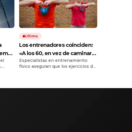
Ultimo
a
Los entrenadores coinciden:
tema
«A los 60, en vez de caminar
 el
Especialistas en entrenamiento
20 minutos, es mucho más
,
físico aseguran que los ejercicios de
eficaz hacer ejercicios como
fuerza ofrecen mayores ventajas.
sentadilla con silla o flexiones
s
as
en la encimera de la cocina»
co con
as
tatales