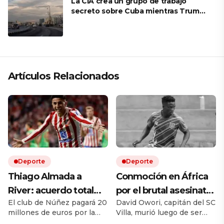
La CIA crea un grupo de trabajo
secreto sobre Cuba mientras Trump
presiona a La Habana
Artículos Relacionados
Deporte
Deporte
Thiago Almada a
Conmoción en África
River: acuerdo total
por el brutal asesinato
El club de Núñez pagará 20
David Owori, capitán del SC
con Atlético de Madrid
de una de las figuras
millones de euros por la
Villa, murió luego de ser
y el campeón del
del fútbol ugandés
mitad del pase del ex Vélez.
brutalmente atacado