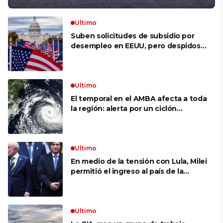
Ultimo
Suben solicitudes de subsidio por
desempleo en EEUU, pero despidos
siguen bajos
Ultimo
El temporal en el AMBA afecta a toda
la región: alerta por un ciclón
extratropical, vientos de 100 km/h y
riesgo de tornado en Brasil
Ultimo
En medio de la tensión con Lula, Milei
permitió el ingreso al país de la
Marina de Brasil para realizar
ejercicios militares conjuntos
Ultimo