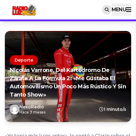
MENU
Deporte
Nicolás Varrone, Del Kartódromo De
Zárate A La Fórmula 2: «Me Gustaba El
Automovilismo Un Poco Más Rústico Y Sin
Tanto Show»
NexoRadio
1 minuto/s
Hace 3 meses
«Yo tenía más lujos antes», le contó a Clarín sobre el