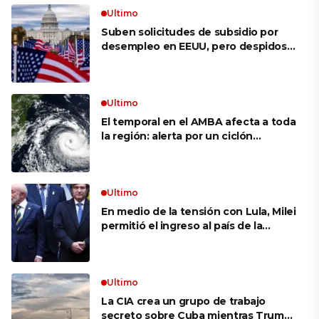
Ultimo
Suben solicitudes de subsidio por
desempleo en EEUU, pero despidos
siguen bajos
Ultimo
El temporal en el AMBA afecta a toda
la región: alerta por un ciclón
extratropical, vientos de 100 km/h y
riesgo de tornado en Brasil
Ultimo
En medio de la tensión con Lula, Milei
permitió el ingreso al país de la
Marina de Brasil para realizar
ejercicios militares conjuntos
Ultimo
La CIA crea un grupo de trabajo
secreto sobre Cuba mientras Trump