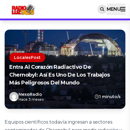
MENU
LocalesPost
Entra Al Corazón Radiactivo De
Chernobyl: Así Es Uno De Los Trabajos
Más Peligrosos Del Mundo
NexoRadio
1 minuto/s
Hace 3 meses
Equipos científicos todavía ingresan a sectores