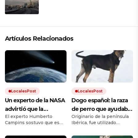
presiona a La Habana
Artículos Relacionados
LocalesPost
LocalesPost
Un experto de la NASA
Dogo español: la raza
advirtió que la
de perro que ayudaba
El experto Humberto
Originario de la península
humanidad debe
en los campos y que
Campins sostuvo que es
Ibérica, fue utilizado
prepararse para el
está en proceso de
clave promover los planes
durante siglos como perro
impacto de un
recuperación
de defensa planetaria para
de trabajo. Debido a los