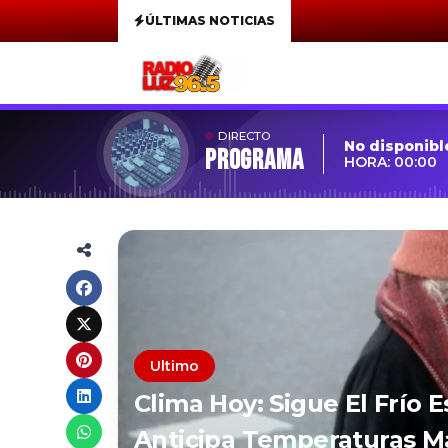
ÚLTIMAS NOTICIAS
DIRECTO
No disponibl
Programa
HORA: 00:00
Ultimo
Clima Hoy: Sigue El Frío 
Anticipa Temperaturas Má