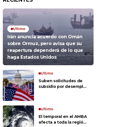
RECIENTES
Ultimo
Irán anuncia acuerdo con Omán
sobre Ormuz, pero avisa que su
reapertura dependerá de lo que
haga Estados Unidos
Ultimo
Suben solicitudes de
subsidio por desempleo
en EEUU, pero despidos
siguen bajos
Ultimo
El temporal en el AMBA
afecta a toda la región: