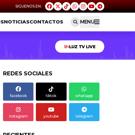
OS
NOTICIAS
CONTACTOS
MENU
LUZ TV LIVE
REDES SOCIALES
facebook
tiktok
whatsapp
instagram
youtube
telegram