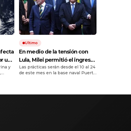
Ultimo
afecta
En medio de la tensión con
or un
Lula, Milei permitió el ingreso
ina y
Las prácticas serán desde el 10 al 24
tos
al país de la Marina de Brasil
,
de este mes en la base naval Puerto
para realizar ejercicios
re hoy
Belgrano, de Mar de Plata.
militares conjuntos
 Grosso
rar
está