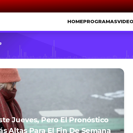
HOME
PROGRAMAS
VIDE
e
Este Jueves, Pero El Pronóstico
s Altas Para El Fin De Semana