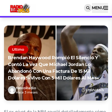
MENU
Ultimo
Brendan Haywood Rompió El Silencio Y
Contó La Vez Que Michael Jordan Lo
Abandonó Con Una Factura De 15 Mil
Dólares: «Vivo Con 5 Mil Dólares Al Mes»
NexoRadio
1 minuto/s
Hace 3 meses
El ex-pívot de la NBA reveló detalladamente cómo