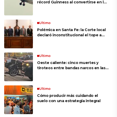
récord Guinness al convertirse en la
mujer más longeva del mundo en
volar sobre las alas de un avión en
movimiento: «Las palabras ‘no
puedo’ no existen en mi vocabulario»
Ultimo
Polémica en Santa Fe: la Corte local
declaró inconstitucional el tope a
jubilaciones de privilegio y avaló
haberes de $ 18 millones
Ultimo
Oeste caliente: cinco muertes y
tiroteos entre bandas narcos en las
últimas semanas
Ultimo
Cómo producir más cuidando el
suelo con una estrategia integral