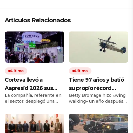
Artículos Relacionados
Ultimo
Ultimo
Corteva llevó a
Tiene 97 años y batió
Aapresid 2026 sus
su propio récord
La compañía, referente en
Betty Bromage hizo «wing
soluciones integrales
Guinness al
el sector, desplegó una
walking» un año después
para la protección de
convertirse en la
propuesta integral que
de sufrir un derrame
cultivos
mujer más longeva del
combina productos
cerebral. La acrobacia aérea
tradicionales y soluciones
consiste en volar parada
mundo en volar sobre
biológicas. El portafolio
sobre las alas de una
las alas de un avión en
incluyó a sus últimas
aeronave y ya lo había